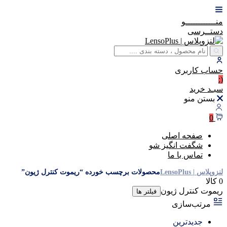
منــــــــــــو
دستــرسی
حساب
کاربری
(:
سبـد
خرید
بستن منو
0
صفحه اصلی
شگفت انگیز شو
تماس با ما
لنزوپلاس | LensoPlus
محصولات برچسب خورده “ریموت کنترل ژیون”
0 کالا
ریموت کنترل ژیون
فیلتر ها
مرتب‌سازی
جدیدترین