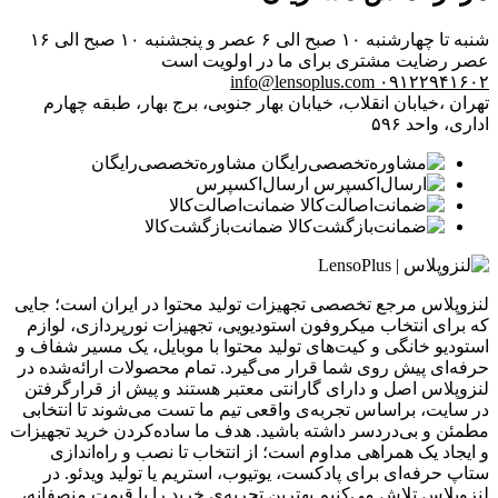
شنبه تا چهارشنبه ۱۰ صبح الی ۶ عصر و پنجشنبه ۱۰ صبح الی ۱۶
عصر
رضایت مشتری برای ما در اولویت است
info@lensoplus.com
۰۹۱۲۲۹۴۱۶۰۲
تهران ،خیابان انقلاب، خیابان بهار جنوبی، برج بهار، طبقه چهارم
اداری، واحد ۵۹۶
مشاوره‌تخصصی‌رایگان
ارسال‌اکسپرس
ضمانت‌اصالت‌کالا
ضمانت‌بازگشت‌کالا
لنزوپلاس مرجع تخصصی تجهیزات تولید محتوا در ایران است؛ جایی
که برای انتخاب میکروفون استودیویی، تجهیزات نورپردازی، لوازم
استودیو خانگی و کیت‌های تولید محتوا با موبایل، یک مسیر شفاف و
حرفه‌ای پیش روی شما قرار می‌گیرد. تمام محصولات ارائه‌شده در
لنزوپلاس اصل و دارای گارانتی معتبر هستند و پیش از قرارگرفتن
در سایت، براساس تجربه‌ی واقعی تیم ما تست می‌شوند تا انتخابی
مطمئن و بی‌دردسر داشته باشید. هدف ما ساده‌کردن خرید تجهیزات
و ایجاد یک همراهی مداوم است؛ از انتخاب تا نصب و راه‌اندازی
ستاپ حرفه‌ای برای پادکست، یوتیوب، استریم یا تولید ویدئو. در
لنزوپلاس تلاش می‌کنیم بهترین تجربه‌ی خرید را با قیمت منصفانه،