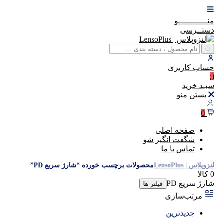
منــــــــــــو
دستــرسی
حساب
کاربری
(:
سبـد
خرید
بستن منو
0
صفحه اصلی
شگفت انگیز شو
تماس با ما
لنزوپلاس | LensoPlus
محصولات برچسب خورده “شارژ سریع PD”
0 کالا
شارژ سریع PD
فیلتر ها
مرتب‌سازی
جدیدترین