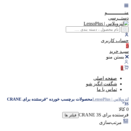
منــــــــــــو
دستــرسی
حساب
کاربری
(:
سبـد
خرید
بستن منو
0
صفحه اصلی
شگفت انگیز شو
تماس با ما
لنزوپلاس | LensoPlus
محصولات برچسب خورده “فرستنده برای CRANE
3S”
0 کالا
فرستنده برای CRANE 3S
فیلتر ها
مرتب‌سازی