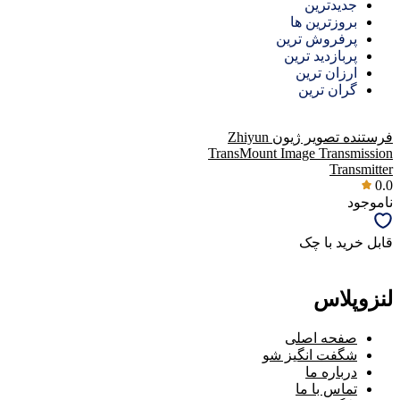
جدیدترین
بروزترین ها
پرفروش ترین
پربازدید ترین
ارزان ترین
گران ترین
فرستنده تصویر ژیون Zhiyun
TransMount Image Transmission
Transmitter
0.0
ناموجود
قابل خرید با چک
لنزوپلاس
صفحه اصلی
شگفت انگیز شو
درباره ما
تماس با ما