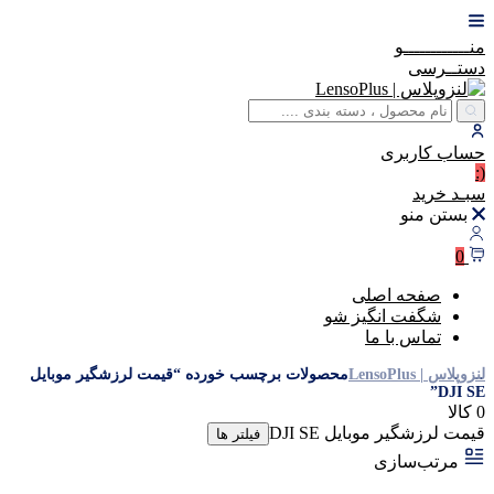
منــــــــــــو
دستــرسی
حساب
کاربری
(:
سبـد
خرید
بستن منو
0
صفحه اصلی
شگفت انگیز شو
تماس با ما
لنزوپلاس | LensoPlus
محصولات برچسب خورده “قیمت لرزشگیر موبایل
DJI SE”
0 کالا
قیمت لرزشگیر موبایل DJI SE
فیلتر ها
مرتب‌سازی