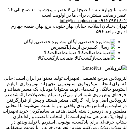
شنبه تا چهارشنبه ۱۰ صبح الی ۶ عصر و پنجشنبه ۱۰ صبح الی ۱۶
عصر
رضایت مشتری برای ما در اولویت است
info@lensoplus.com
۰۹۱۲۲۹۴۱۶۰۲
تهران ،خیابان انقلاب، خیابان بهار جنوبی، برج بهار، طبقه چهارم
اداری، واحد ۵۹۶
مشاوره‌تخصصی‌رایگان
ارسال‌اکسپرس
ضمانت‌اصالت‌کالا
ضمانت‌بازگشت‌کالا
لنزوپلاس مرجع تخصصی تجهیزات تولید محتوا در ایران است؛ جایی
که برای انتخاب میکروفون استودیویی، تجهیزات نورپردازی، لوازم
استودیو خانگی و کیت‌های تولید محتوا با موبایل، یک مسیر شفاف و
حرفه‌ای پیش روی شما قرار می‌گیرد. تمام محصولات ارائه‌شده در
لنزوپلاس اصل و دارای گارانتی معتبر هستند و پیش از قرارگرفتن
در سایت، براساس تجربه‌ی واقعی تیم ما تست می‌شوند تا انتخابی
مطمئن و بی‌دردسر داشته باشید. هدف ما ساده‌کردن خرید تجهیزات
و ایجاد یک همراهی مداوم است؛ از انتخاب تا نصب و راه‌اندازی
ستاپ حرفه‌ای برای پادکست، یوتیوب، استریم یا تولید ویدئو. در
لنزوپلاس تلاش می‌کنیم بهترین تجربه‌ی خرید را با قیمت منصفانه،