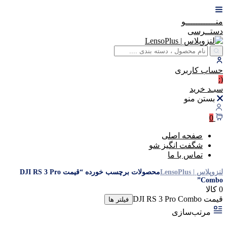
منــــــــــــو
دستــرسی
حساب
کاربری
(:
سبـد
خرید
بستن منو
0
صفحه اصلی
شگفت انگیز شو
تماس با ما
لنزوپلاس | LensoPlus
محصولات برچسب خورده “قیمت DJI RS 3 Pro
Combo”
0 کالا
قیمت DJI RS 3 Pro Combo
فیلتر ها
مرتب‌سازی