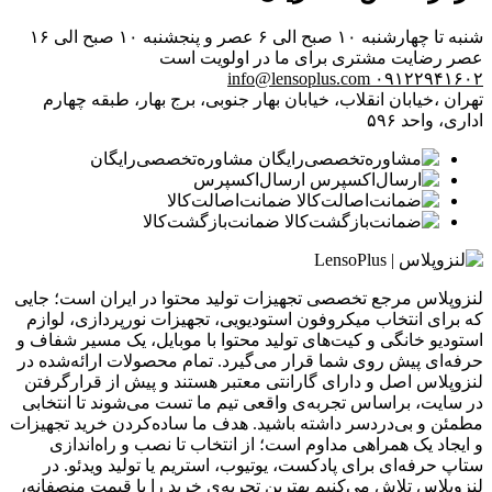
شنبه تا چهارشنبه ۱۰ صبح الی ۶ عصر و پنجشنبه ۱۰ صبح الی ۱۶
عصر
رضایت مشتری برای ما در اولویت است
info@lensoplus.com
۰۹۱۲۲۹۴۱۶۰۲
تهران ،خیابان انقلاب، خیابان بهار جنوبی، برج بهار، طبقه چهارم
اداری، واحد ۵۹۶
مشاوره‌تخصصی‌رایگان
ارسال‌اکسپرس
ضمانت‌اصالت‌کالا
ضمانت‌بازگشت‌کالا
لنزوپلاس مرجع تخصصی تجهیزات تولید محتوا در ایران است؛ جایی
که برای انتخاب میکروفون استودیویی، تجهیزات نورپردازی، لوازم
استودیو خانگی و کیت‌های تولید محتوا با موبایل، یک مسیر شفاف و
حرفه‌ای پیش روی شما قرار می‌گیرد. تمام محصولات ارائه‌شده در
لنزوپلاس اصل و دارای گارانتی معتبر هستند و پیش از قرارگرفتن
در سایت، براساس تجربه‌ی واقعی تیم ما تست می‌شوند تا انتخابی
مطمئن و بی‌دردسر داشته باشید. هدف ما ساده‌کردن خرید تجهیزات
و ایجاد یک همراهی مداوم است؛ از انتخاب تا نصب و راه‌اندازی
ستاپ حرفه‌ای برای پادکست، یوتیوب، استریم یا تولید ویدئو. در
لنزوپلاس تلاش می‌کنیم بهترین تجربه‌ی خرید را با قیمت منصفانه،