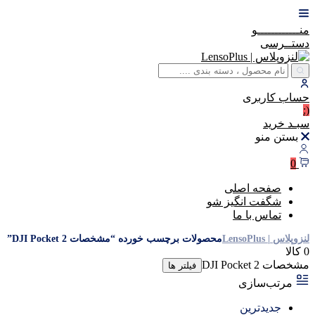
منــــــــــــو
دستــرسی
حساب
کاربری
(:
سبـد
خرید
بستن منو
0
صفحه اصلی
شگفت انگیز شو
تماس با ما
لنزوپلاس | LensoPlus
محصولات برچسب خورده “مشخصات DJI Pocket 2”
0 کالا
مشخصات DJI Pocket 2
فیلتر ها
مرتب‌سازی
جدیدترین