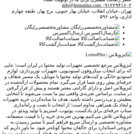
info@lensoplus.com
۰۹۱۲۲۹۴۱۶۰۲
تهران ،خیابان انقلاب، خیابان بهار جنوبی، برج بهار، طبقه چهارم
اداری، واحد ۵۹۶
مشاوره‌تخصصی‌رایگان
ارسال‌اکسپرس
ضمانت‌اصالت‌کالا
ضمانت‌بازگشت‌کالا
لنزوپلاس مرجع تخصصی تجهیزات تولید محتوا در ایران است؛ جایی
که برای انتخاب میکروفون استودیویی، تجهیزات نورپردازی، لوازم
استودیو خانگی و کیت‌های تولید محتوا با موبایل، یک مسیر شفاف و
حرفه‌ای پیش روی شما قرار می‌گیرد. تمام محصولات ارائه‌شده در
لنزوپلاس اصل و دارای گارانتی معتبر هستند و پیش از قرارگرفتن
در سایت، براساس تجربه‌ی واقعی تیم ما تست می‌شوند تا انتخابی
مطمئن و بی‌دردسر داشته باشید. هدف ما ساده‌کردن خرید تجهیزات
و ایجاد یک همراهی مداوم است؛ از انتخاب تا نصب و راه‌اندازی
ستاپ حرفه‌ای برای پادکست، یوتیوب، استریم یا تولید ویدئو. در
لنزوپلاس تلاش می‌کنیم بهترین تجربه‌ی خرید را با قیمت منصفانه،
مشاوره تخصصی و ارسال سریع فراهم کنیم تا مسیر رسیدن به
خروجی استاندارد برای خالقان محتوا کوتاه‌تر شود. ما باور داریم که
کیفیت صدا و تصویر، پایه‌ی هر محتوای حرفه‌ای است و مأموریت ما