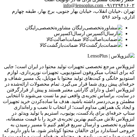
info@lensoplus.com
۰۹۱۲۲۹۴۱۶۰۲
تهران ،خیابان انقلاب، خیابان بهار جنوبی، برج بهار، طبقه چهارم
اداری، واحد ۵۹۶
مشاوره‌تخصصی‌رایگان
ارسال‌اکسپرس
ضمانت‌اصالت‌کالا
ضمانت‌بازگشت‌کالا
لنزوپلاس مرجع تخصصی تجهیزات تولید محتوا در ایران است؛ جایی
که برای انتخاب میکروفون استودیویی، تجهیزات نورپردازی، لوازم
استودیو خانگی و کیت‌های تولید محتوا با موبایل، یک مسیر شفاف و
حرفه‌ای پیش روی شما قرار می‌گیرد. تمام محصولات ارائه‌شده در
لنزوپلاس اصل و دارای گارانتی معتبر هستند و پیش از قرارگرفتن
در سایت، براساس تجربه‌ی واقعی تیم ما تست می‌شوند تا انتخابی
مطمئن و بی‌دردسر داشته باشید. هدف ما ساده‌کردن خرید تجهیزات
و ایجاد یک همراهی مداوم است؛ از انتخاب تا نصب و راه‌اندازی
ستاپ حرفه‌ای برای پادکست، یوتیوب، استریم یا تولید ویدئو. در
لنزوپلاس تلاش می‌کنیم بهترین تجربه‌ی خرید را با قیمت منصفانه،
مشاوره تخصصی و ارسال سریع فراهم کنیم تا مسیر رسیدن به
خروجی استاندارد برای خالقان محتوا کوتاه‌تر شود. ما باور داریم که
کیفیت صدا و تصویر، پایه‌ی هر محتوای حرفه‌ای است و مأموریت ما