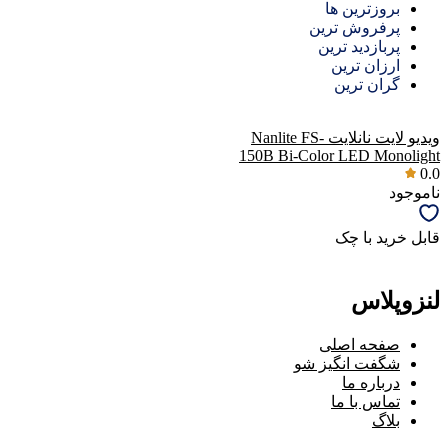
بروزترین ها
پرفروش ترین
پربازدید ترین
ارزان ترین
گران ترین
ویدیو لایت نانلایت Nanlite FS-
150B Bi-Color LED Monolight
0.0
ناموجود
قابل خرید با چک
لنزوپلاس
صفحه اصلی
شگفت انگیز شو
درباره ما
تماس با ما
بلاگ