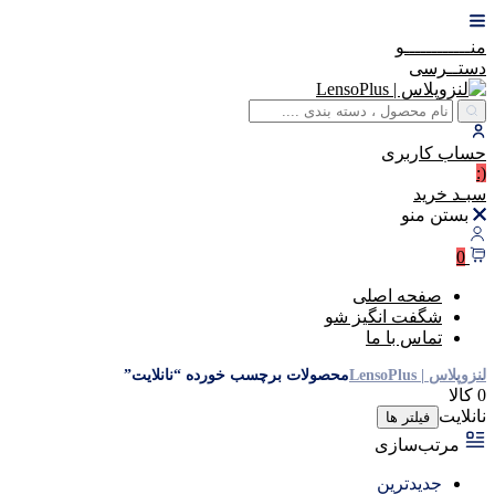
منــــــــــــو
دستــرسی
حساب
کاربری
(:
سبـد
خرید
بستن منو
0
صفحه اصلی
شگفت انگیز شو
تماس با ما
لنزوپلاس | LensoPlus
محصولات برچسب خورده “نانلایت”
0 کالا
نانلایت
فیلتر ها
مرتب‌سازی
جدیدترین