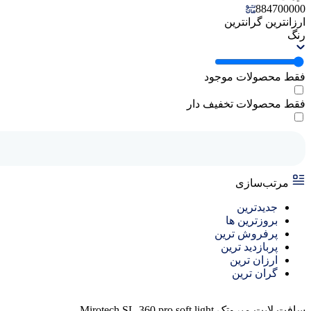
884700000
ارزانترین
گرانترین
رنگ
فقط محصولات موجود
فقط محصولات تخفیف دار
مرتب‌سازی
جدیدترین
بروزترین ها
پرفروش ترین
پربازدید ترین
ارزان ترین
گران ترین
سافت لایت میروتک Mirotech SL-360 pro soft light