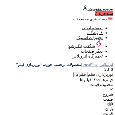
ورود
و عضویت
سبد‌خرید
(:
دسته بندی محصولات
صفحه اصلی
فروشگاه
تجهیزات استوک
شگفت انگیزشو!
دیگر صفحات
تعمیرگاه لنزوپلاس
لنزوپلاس | LensoPlus
محصولات برچسب خورده “نورپردازی فیلم”
0 کالا
نورپردازی فیلم
فیلتر ها
فیلترها
حذف‌فیلتر‌ها
محدوده قیمت
شروع
قیمت
0
پایان
قیمت