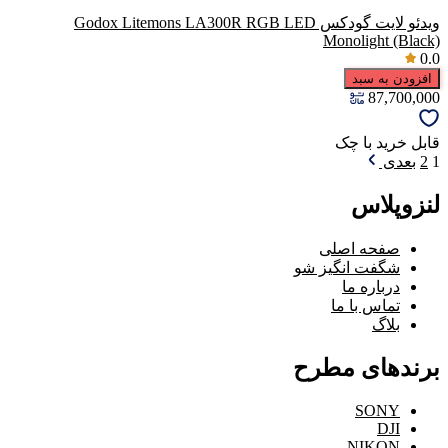
ویدئو لایت گودکس Godox Litemons LA300R RGB LED
Monolight (Black)
0.0
افزودن به سبد
87,700,000
قابل خرید با چک
1
2
بعدی
لنزوپلاس
صفحه اصلی
شگفت انگیز شو
درباره ما
تماس با ما
بلاگ
برندهای مطرح
SONY
DJI
NIKON