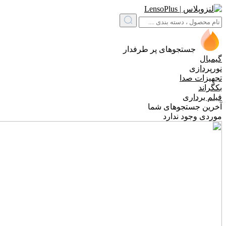
جستجوهای پر طرفدار
گیمبال
نورپردازی
تجهیزات صدا
بکگراند
فیلم برداری
آخرین جستجوهای شما
موردی وجود ندارد