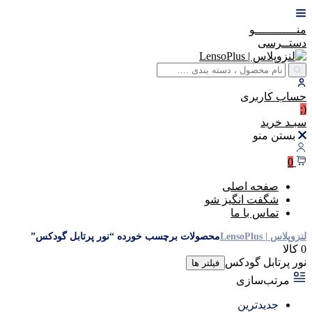
منــــــــــــو
دستــرسی
حساب
کاربری
(:
سبـد
خرید
بستن منو
0
صفحه اصلی
شگفت انگیز شو
تماس با ما
لنزوپلاس | LensoPlus
محصولات برچسب خورده “نور پرتابل گودکس”
0 کالا
نور پرتابل گودکس
فیلتر ها
مرتب‌سازی
جدیدترین