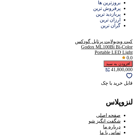
بروزترین ها
پرفروش ترین
پربازدید ترین
ارزان ترین
گران ترین
کیت ویدیولایت پرتابل گودکس
Godox ML100Bi Bi-Color
Portable LED Light
0.0
افزودن به سبد
41,800,000
قابل خرید با چک
لنزوپلاس
صفحه اصلی
شگفت انگیز شو
درباره ما
تماس با ما