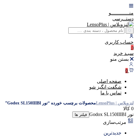
منــــــــــــو
دستــرسی
حساب
کاربری
(:
سبـد
خرید
بستن منو
0
صفحه اصلی
شگفت انگیز شو
تماس با ما
لنزوپلاس | LensoPlus
محصولات برچسب خورده “نور Godox SL150IIIBI”
0 کالا
نور Godox SL150IIIBI
فیلتر ها
مرتب‌سازی
جدیدترین