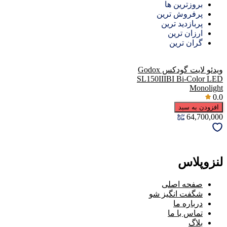
بروزترین ها
پرفروش ترین
پربازدید ترین
ارزان ترین
گران ترین
ویدئو لایت گودکس Godox
SL150IIIBI Bi-Color LED
Monolight
0.0
افزودن به سبد
64,700,000
لنزوپلاس
صفحه اصلی
شگفت انگیز شو
درباره ما
تماس با ما
بلاگ