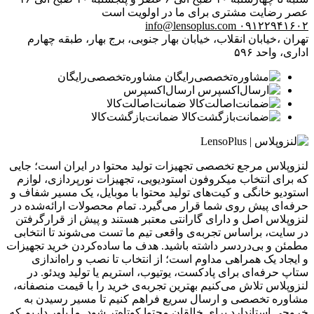
عصر
رضایت مشتری برای ما در اولویت است
info@lensoplus.com
۰۹۱۲۲۹۴۱۶۰۲
تهران ،خیابان انقلاب، خیابان بهار جنوبی، برج بهار، طبقه چهارم
اداری، واحد ۵۹۶
مشاوره‌تخصصی‌رایگان
ارسال‌اکسپرس
ضمانت‌اصالت‌کالا
ضمانت‌بازگشت‌کالا
لنزوپلاس مرجع تخصصی تجهیزات تولید محتوا در ایران است؛ جایی
که برای انتخاب میکروفون استودیویی، تجهیزات نورپردازی، لوازم
استودیو خانگی و کیت‌های تولید محتوا با موبایل، یک مسیر شفاف و
حرفه‌ای پیش روی شما قرار می‌گیرد. تمام محصولات ارائه‌شده در
لنزوپلاس اصل و دارای گارانتی معتبر هستند و پیش از قرارگرفتن
در سایت، براساس تجربه‌ی واقعی تیم ما تست می‌شوند تا انتخابی
مطمئن و بی‌دردسر داشته باشید. هدف ما ساده‌کردن خرید تجهیزات
و ایجاد یک همراهی مداوم است؛ از انتخاب تا نصب و راه‌اندازی
ستاپ حرفه‌ای برای پادکست، یوتیوب، استریم یا تولید ویدئو. در
لنزوپلاس تلاش می‌کنیم بهترین تجربه‌ی خرید را با قیمت منصفانه،
مشاوره تخصصی و ارسال سریع فراهم کنیم تا مسیر رسیدن به
خروجی استاندارد برای خالقان محتوا کوتاه‌تر شود. ما باور داریم که