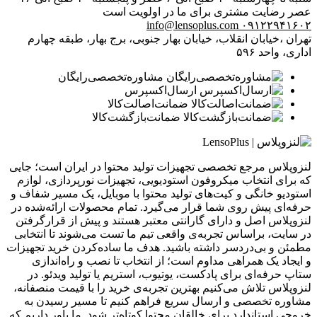
عصر
رضایت مشتری برای ما در اولویت است
info@lensoplus.com
۰۹۱۲۲۹۴۱۶۰۲
تهران ،خیابان انقلاب، خیابان بهار جنوبی، برج بهار، طبقه چهارم
اداری، واحد ۵۹۶
مشاوره‌تخصصی‌رایگان
ارسال‌اکسپرس
ضمانت‌اصالت‌کالا
ضمانت‌بازگشت‌کالا
لنزوپلاس مرجع تخصصی تجهیزات تولید محتوا در ایران است؛ جایی
که برای انتخاب میکروفون استودیویی، تجهیزات نورپردازی، لوازم
استودیو خانگی و کیت‌های تولید محتوا با موبایل، یک مسیر شفاف و
حرفه‌ای پیش روی شما قرار می‌گیرد. تمام محصولات ارائه‌شده در
لنزوپلاس اصل و دارای گارانتی معتبر هستند و پیش از قرارگرفتن
در سایت، براساس تجربه‌ی واقعی تیم ما تست می‌شوند تا انتخابی
مطمئن و بی‌دردسر داشته باشید. هدف ما ساده‌کردن خرید تجهیزات
و ایجاد یک همراهی مداوم است؛ از انتخاب تا نصب و راه‌اندازی
ستاپ حرفه‌ای برای پادکست، یوتیوب، استریم یا تولید ویدئو. در
لنزوپلاس تلاش می‌کنیم بهترین تجربه‌ی خرید را با قیمت منصفانه،
مشاوره تخصصی و ارسال سریع فراهم کنیم تا مسیر رسیدن به
خروجی استاندارد برای خالقان محتوا کوتاه‌تر شود. ما باور داریم که