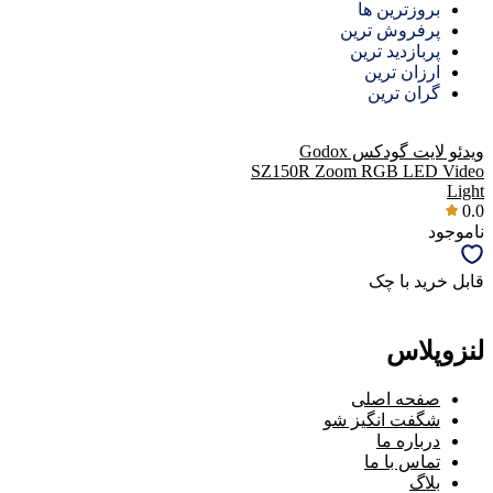
بروزترین ها
پرفروش ترین
پربازدید ترین
ارزان ترین
گران ترین
ویدئو لایت گودکس Godox
SZ150R Zoom RGB LED Video
Light
0.0
ناموجود
قابل خرید با چک
لنزوپلاس
صفحه اصلی
شگفت انگیز شو
درباره ما
تماس با ما
بلاگ