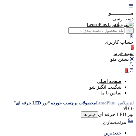
منــــــــــــو
دستــرسی
حساب
کاربری
(:
سبـد
خرید
بستن منو
0
صفحه اصلی
شگفت انگیز شو
تماس با ما
لنزوپلاس | LensoPlus
محصولات برچسب خورده “نور LED حرفه ای”
0 کالا
نور LED حرفه ای
فیلتر ها
مرتب‌سازی
جدیدترین