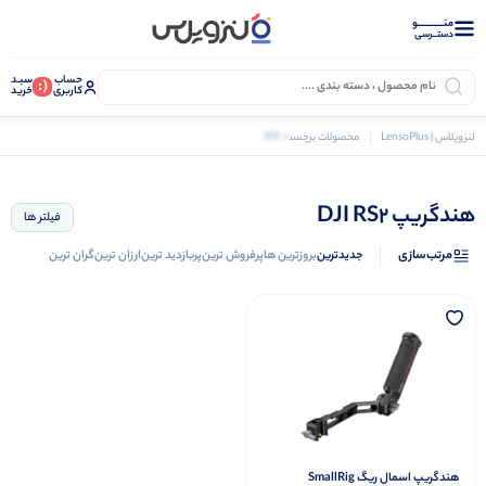
منــــــــــــو
دستــرسی
حساب
سبـد
(:
کاربری
خرید
0 کالا
لنزوپلاس | LensoPlus
محصولات برچسب خورده “هندگریپ DJI RS2”
هندگریپ DJI RS2
فیلتر ها
مرتب‌سازی
جدیدترین
بروزترین ها
پرفروش ترین
پربازدید ترین
ارزان ترین
گران ترین
هندگریپ اسمال ریگ SmallRig