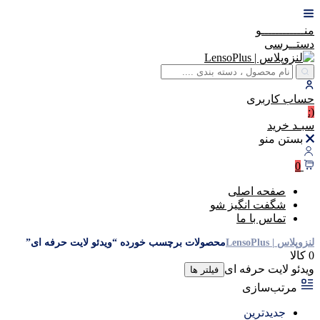
منــــــــــــو
دستــرسی
حساب
کاربری
(:
سبـد
خرید
بستن منو
0
صفحه اصلی
شگفت انگیز شو
تماس با ما
لنزوپلاس | LensoPlus
محصولات برچسب خورده “ویدئو لایت حرفه ای”
0 کالا
ویدئو لایت حرفه ای
فیلتر ها
مرتب‌سازی
جدیدترین