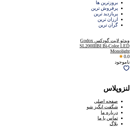
بروزترین ها
پرفروش ترین
پربازدید ترین
ارزان ترین
گران ترین
ویدئو لایت گودکس Godox
SL200IIIBI Bi-Color LED
Monolight
0.0
ناموجود
لنزوپلاس
صفحه اصلی
شگفت انگیز شو
درباره ما
تماس با ما
بلاگ