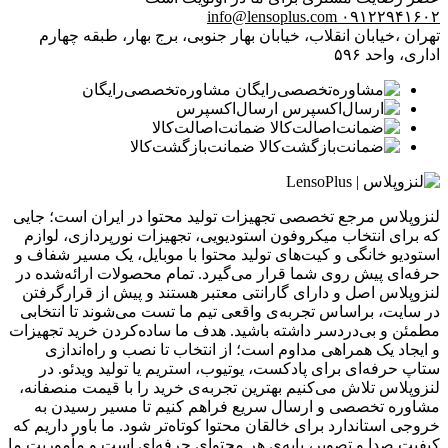
info@lensoplus.com
۰۹۱۲۲۹۴۱۶۰۲
تهران ،خیابان انقلاب، خیابان بهار جنوبی، برج بهار، طبقه چهارم
اداری، واحد ۵۹۶
مشاوره‌تخصصی‌رایگان
ارسال‌اکسپرس
ضمانت‌اصالت‌کالا
ضمانت‌بازگشت‌کالا
لنزوپلاس مرجع تخصصی تجهیزات تولید محتوا در ایران است؛ جایی
که برای انتخاب میکروفون استودیویی، تجهیزات نورپردازی، لوازم
استودیو خانگی و کیت‌های تولید محتوا با موبایل، یک مسیر شفاف و
حرفه‌ای پیش روی شما قرار می‌گیرد. تمام محصولات ارائه‌شده در
لنزوپلاس اصل و دارای گارانتی معتبر هستند و پیش از قرارگرفتن
در سایت، براساس تجربه‌ی واقعی تیم ما تست می‌شوند تا انتخابی
مطمئن و بی‌دردسر داشته باشید. هدف ما ساده‌کردن خرید تجهیزات
و ایجاد یک همراهی مداوم است؛ از انتخاب تا نصب و راه‌اندازی
ستاپ حرفه‌ای برای پادکست، یوتیوب، استریم یا تولید ویدئو. در
لنزوپلاس تلاش می‌کنیم بهترین تجربه‌ی خرید را با قیمت منصفانه،
مشاوره تخصصی و ارسال سریع فراهم کنیم تا مسیر رسیدن به
خروجی استاندارد برای خالقان محتوا کوتاه‌تر شود. ما باور داریم که
کیفیت صدا و تصویر، پایه‌ی هر محتوای حرفه‌ای است و مأموریت ما