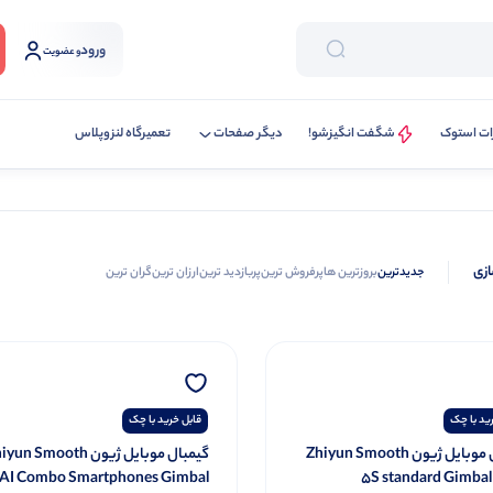
ورود
و عضویت
ات استوک
شگفت انگیزشو!
دیگر صفحات
تعمیرگاه لنزوپلاس
ازی
جدیدترین
بروزترین ها
پرفروش ترین
پربازدید ترین
ارزان ترین
گران ترین
ید با چک
قابل خرید با چک
گیمبال موبایل ژیون Zhiyun Smooth
گیمبال موبایل ژیون un Smooth
 AI Combo Smartphones Gimbal
5S standard Gimbal