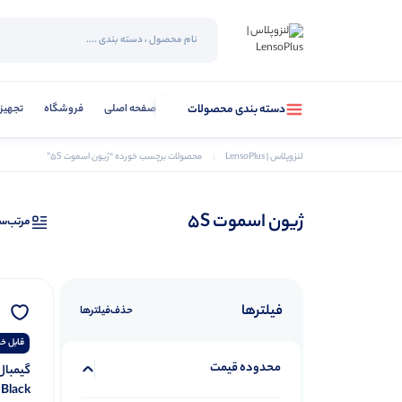
صفحه اصلی
فروشگاه
تجهیز
دسته بندی محصولات
لنزوپلاس | LensoPlus
محصولات برچسب خورده “ژیون اسموت 5S”
ژیون اسموت 5S
مرتب‌س
فیلترها
حذف‌فیلتر‌ها
قابل خر
محدوده قیمت
 Black