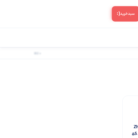
(:
سبد‌خرید
0 کالا
Zhiy
5S