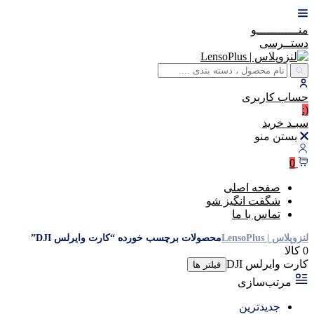
منــــــــــــو
دستــرسی
حساب
کاربری
(:
سبـد
خرید
بستن منو
0
صفحه اصلی
شگفت انگیز شو
تماس با ما
لنزوپلاس | LensoPlus
محصولات برچسب خورده “کارت وایرلس DJI”
0 کالا
کارت وایرلس DJI
فیلتر ها
مرتب‌سازی
جدیدترین