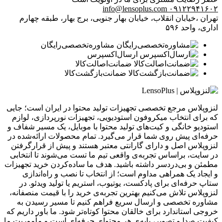
info@lensoplus.com
۰۹۱۲۲۹۴۱۶۰۲
تهران ،خیابان انقلاب، خیابان بهار جنوبی، برج بهار، طبقه چهارم
اداری، واحد ۵۹۶
مشاوره‌تخصصی‌رایگان
ارسال‌اکسپرس
ضمانت‌اصالت‌کالا
ضمانت‌بازگشت‌کالا
لنزوپلاس مرجع تخصصی تجهیزات تولید محتوا در ایران است؛ جایی
که برای انتخاب میکروفون استودیویی، تجهیزات نورپردازی، لوازم
استودیو خانگی و کیت‌های تولید محتوا با موبایل، یک مسیر شفاف و
حرفه‌ای پیش روی شما قرار می‌گیرد. تمام محصولات ارائه‌شده در
لنزوپلاس اصل و دارای گارانتی معتبر هستند و پیش از قرارگرفتن
در سایت، براساس تجربه‌ی واقعی تیم ما تست می‌شوند تا انتخابی
مطمئن و بی‌دردسر داشته باشید. هدف ما ساده‌کردن خرید تجهیزات
و ایجاد یک همراهی مداوم است؛ از انتخاب تا نصب و راه‌اندازی
ستاپ حرفه‌ای برای پادکست، یوتیوب، استریم یا تولید ویدئو. در
لنزوپلاس تلاش می‌کنیم بهترین تجربه‌ی خرید را با قیمت منصفانه،
مشاوره تخصصی و ارسال سریع فراهم کنیم تا مسیر رسیدن به
خروجی استاندارد برای خالقان محتوا کوتاه‌تر شود. ما باور داریم که
کیفیت صدا و تصویر، پایه‌ی هر محتوای حرفه‌ای است و مأموریت ما