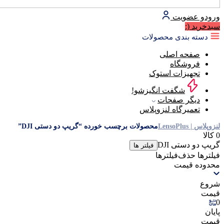
ورود
و عضویت
سبد‌خرید
(:
دسته بندی محصولات
صفحه اصلی
فروشگاه
تجهیزات استوک
شگفت انگیزشو!
دیگر صفحات
تعمیرگاه لنزوپلاس
لنزوپلاس | LensoPlus
محصولات برچسب خورده “گریپ دو دستی DJI”
0 کالا
گریپ دو دستی DJI
فیلتر ها
فیلترها
حذف‌فیلتر‌ها
محدوده قیمت
شروع
قیمت
0
پایان
قیمت