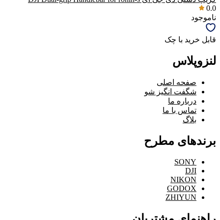
0.0
ناموجود
قابل خرید با چک
لنزوپلاس
صفحه اصلی
شگفت انگیز شو
درباره ما
تماس با ما
بلاگ
برندهای مطرح
SONY
DJI
NIKON
GODOX
ZHIYUN
راهنمای مشتریان