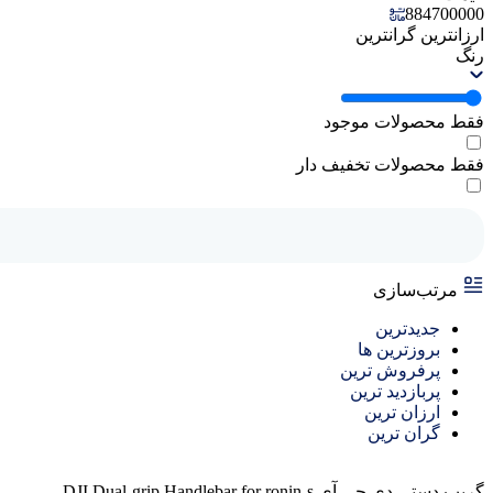
884700000
ارزانترین
گرانترین
رنگ
فقط محصولات موجود
فقط محصولات تخفیف دار
مرتب‌سازی
جدیدترین
بروزترین ها
پرفروش ترین
پربازدید ترین
ارزان ترین
گران ترین
گریپ دستی دی جی آی DJI Dual-grip Handlebar for ronin-s