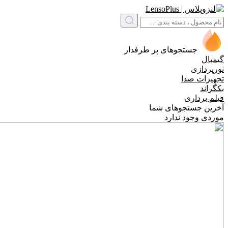
جستجوهای پر طرفدار
گیمبال
نورپردازی
تجهیزات صدا
بکگراند
فیلم برداری
آخرین جستجوهای شما
موردی وجود ندارد