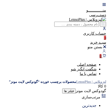
منــــــــــــو
دستــرسی
حساب
کاربری
(:
سبـد
خرید
بستن منو
0
صفحه اصلی
شگفت انگیز شو
تماس با ما
لنزوپلاس | LensoPlus
محصولات برچسب خورده “گودوکس لایت مونز”
0 کالا
گودوکس لایت مونز
فیلتر ها
مرتب‌سازی
جدیدترین