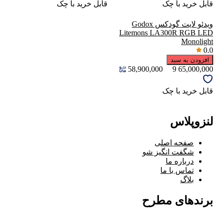
قابل خرید با چک
قابل خرید با چک
ویدئو لایت گودکس Godox
Litemons LA300R RGB LED
Monolight
0.0
افزودن به سبد
58,900,000
9
65,000,000
قابل خرید با چک
لنزوپلاس
صفحه اصلی
شگفت انگیز شو
درباره ما
تماس با ما
بلاگ
برندهای مطرح