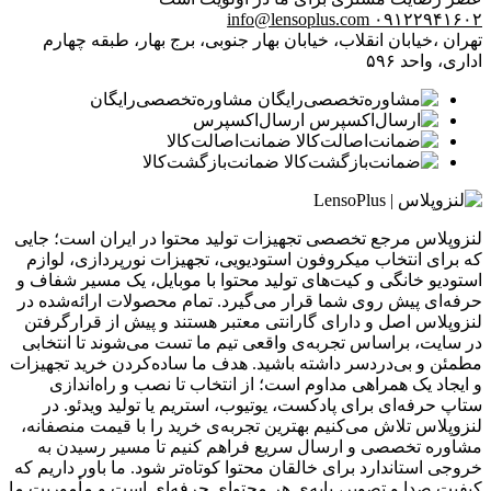
info@lensoplus.com
۰۹۱۲۲۹۴۱۶۰۲
تهران ،خیابان انقلاب، خیابان بهار جنوبی، برج بهار، طبقه چهارم
اداری، واحد ۵۹۶
مشاوره‌تخصصی‌رایگان
ارسال‌اکسپرس
ضمانت‌اصالت‌کالا
ضمانت‌بازگشت‌کالا
لنزوپلاس مرجع تخصصی تجهیزات تولید محتوا در ایران است؛ جایی
که برای انتخاب میکروفون استودیویی، تجهیزات نورپردازی، لوازم
استودیو خانگی و کیت‌های تولید محتوا با موبایل، یک مسیر شفاف و
حرفه‌ای پیش روی شما قرار می‌گیرد. تمام محصولات ارائه‌شده در
لنزوپلاس اصل و دارای گارانتی معتبر هستند و پیش از قرارگرفتن
در سایت، براساس تجربه‌ی واقعی تیم ما تست می‌شوند تا انتخابی
مطمئن و بی‌دردسر داشته باشید. هدف ما ساده‌کردن خرید تجهیزات
و ایجاد یک همراهی مداوم است؛ از انتخاب تا نصب و راه‌اندازی
ستاپ حرفه‌ای برای پادکست، یوتیوب، استریم یا تولید ویدئو. در
لنزوپلاس تلاش می‌کنیم بهترین تجربه‌ی خرید را با قیمت منصفانه،
مشاوره تخصصی و ارسال سریع فراهم کنیم تا مسیر رسیدن به
خروجی استاندارد برای خالقان محتوا کوتاه‌تر شود. ما باور داریم که
کیفیت صدا و تصویر، پایه‌ی هر محتوای حرفه‌ای است و مأموریت ما