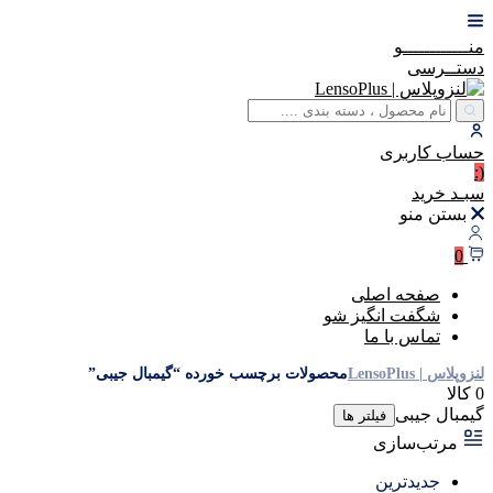
منــــــــــــو
دستــرسی
حساب
کاربری
(:
سبـد
خرید
بستن منو
0
صفحه اصلی
شگفت انگیز شو
تماس با ما
لنزوپلاس | LensoPlus
محصولات برچسب خورده “گیمبال جیبی”
0 کالا
گیمبال جیبی
فیلتر ها
مرتب‌سازی
جدیدترین