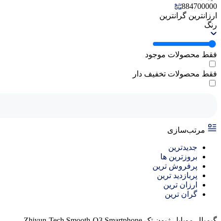
884700000
ارزانترین
گرانترین
رنگ
فقط محصولات موجود
فقط محصولات تخفیف دار
مرتب‌سازی
جدیدترین
بروزترین ها
پرفروش ترین
پربازدید ترین
ارزان ترین
گران ترین
گیمبال موبایل ژیون تک Zhiyun-Tech Smooth-Q3 Smartphone