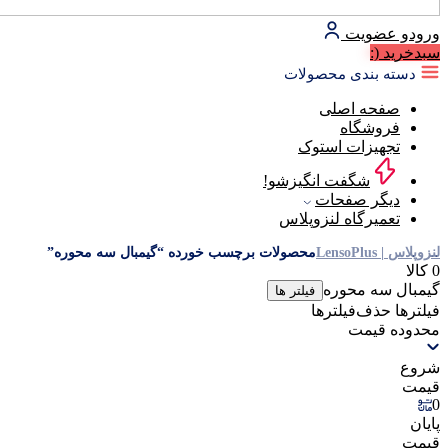
ورود
و عضویت
سبد‌خرید
(:
دسته بندی محصولات
صفحه اصلی
فروشگاه
تجهیزات استوک
شگفت انگیزشو!
دیگر صفحات
تعمیرگاه لنزوپلاس
لنزوپلاس | LensoPlus
محصولات برچسب خورده “گیمبال سه محوره”
0 کالا
گیمبال سه محوره
فیلتر ها
فیلترها
حذف‌فیلتر‌ها
محدوده قیمت
شروع
قیمت
0
پایان
قیمت