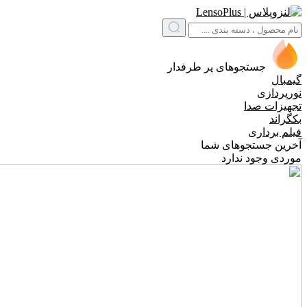
جستجوهای پر طرفدار
گیمبال
نورپردازی
تجهیزات صدا
بکگراند
فیلم برداری
آخرین جستجوهای شما
موردی وجود ندارد