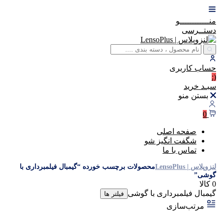
منــــــــــــو
دستــرسی
حساب
کاربری
(:
سبـد
خرید
بستن منو
0
صفحه اصلی
شگفت انگیز شو
تماس با ما
لنزوپلاس | LensoPlus
محصولات برچسب خورده “گیمبال فیلمبرداری با
گوشی”
0 کالا
گیمبال فیلمبرداری با گوشی
فیلتر ها
مرتب‌سازی