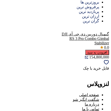
بروزترین ها
پرفروش ترین
پربازدید ترین
ارزان ترین
گران ترین
گیمبال دوربین دی جی آی DJI
RS 3 Pro Combo Gimbal
Stabilizer
0.0
افزودن به سبد
154,800,000
قابل خرید با چک
لنزوپلاس
صفحه اصلی
شگفت انگیز شو
درباره ما
تماس با ما