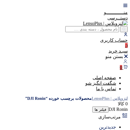
منــــــــــــو
دستــرسی
حساب
کاربری
(:
سبـد
خرید
بستن منو
0
صفحه اصلی
شگفت انگیز شو
تماس با ما
لنزوپلاس | LensoPlus
محصولات برچسب خورده “DJI Ronin”
0 کالا
DJI Ronin
فیلتر ها
مرتب‌سازی
جدیدترین