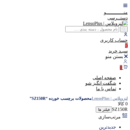
منــــــــــــو
دستــرسی
حساب
کاربری
(:
سبـد
خرید
بستن منو
0
صفحه اصلی
شگفت انگیز شو
تماس با ما
لنزوپلاس | LensoPlus
محصولات برچسب خورده “SZ150R”
0 کالا
SZ150R
فیلتر ها
مرتب‌سازی
جدیدترین