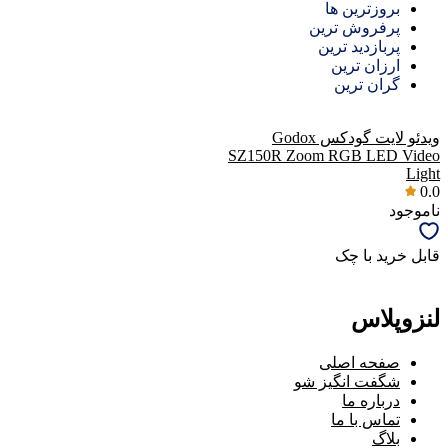
بروزترین ها
پرفروش ترین
پربازدید ترین
ارزان ترین
گران ترین
ویدئو لایت گودکس Godox
SZ150R Zoom RGB LED Video
Light
0.0
ناموجود
قابل خرید با چک
لنزوپلاس
صفحه اصلی
شگفت انگیز شو
درباره ما
تماس با ما
بلاگ