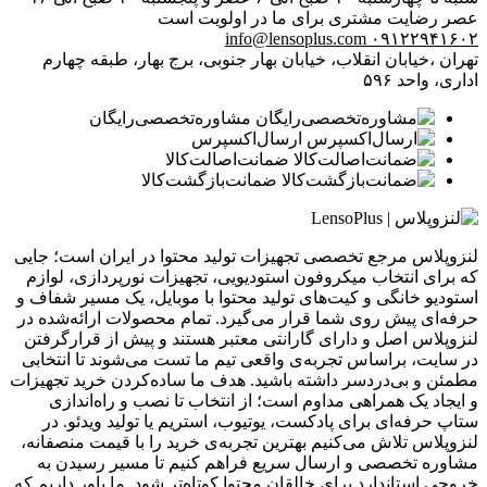
عصر
رضایت مشتری برای ما در اولویت است
info@lensoplus.com
۰۹۱۲۲۹۴۱۶۰۲
تهران ،خیابان انقلاب، خیابان بهار جنوبی، برج بهار، طبقه چهارم
اداری، واحد ۵۹۶
مشاوره‌تخصصی‌رایگان
ارسال‌اکسپرس
ضمانت‌اصالت‌کالا
ضمانت‌بازگشت‌کالا
لنزوپلاس مرجع تخصصی تجهیزات تولید محتوا در ایران است؛ جایی
که برای انتخاب میکروفون استودیویی، تجهیزات نورپردازی، لوازم
استودیو خانگی و کیت‌های تولید محتوا با موبایل، یک مسیر شفاف و
حرفه‌ای پیش روی شما قرار می‌گیرد. تمام محصولات ارائه‌شده در
لنزوپلاس اصل و دارای گارانتی معتبر هستند و پیش از قرارگرفتن
در سایت، براساس تجربه‌ی واقعی تیم ما تست می‌شوند تا انتخابی
مطمئن و بی‌دردسر داشته باشید. هدف ما ساده‌کردن خرید تجهیزات
و ایجاد یک همراهی مداوم است؛ از انتخاب تا نصب و راه‌اندازی
ستاپ حرفه‌ای برای پادکست، یوتیوب، استریم یا تولید ویدئو. در
لنزوپلاس تلاش می‌کنیم بهترین تجربه‌ی خرید را با قیمت منصفانه،
مشاوره تخصصی و ارسال سریع فراهم کنیم تا مسیر رسیدن به
خروجی استاندارد برای خالقان محتوا کوتاه‌تر شود. ما باور داریم که