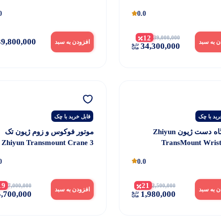
Handheld Gimbal Stabilizer
G
0
0.0
Standard
12
39,000,000
9,800,000
ن به سبد
افزودن به سبد
34,300,000
رید با چک
قابل خرید با چک
تکیه گاه دست ژیون Zhiyun
موتور فوکوس و زوم ژیون تک
Zhiyun Transmount Crane 3
TransMount Wrist
Lab Focus And Zoom Combo
WEEBI
0
0.0
Kits
19
21
7,000,000
2,500,000
ن به سبد
افزودن به سبد
,700,000
1,980,000