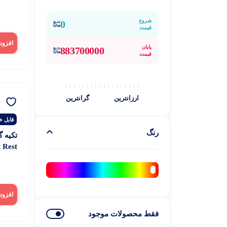
imbal
شروع
0
قیمت
افزود
پایان
883700000
قیمت
ارزانترین
گرانترین
قابل خ
رنگ
 Rest
LL 3
افزود
فقط محصولات موجود