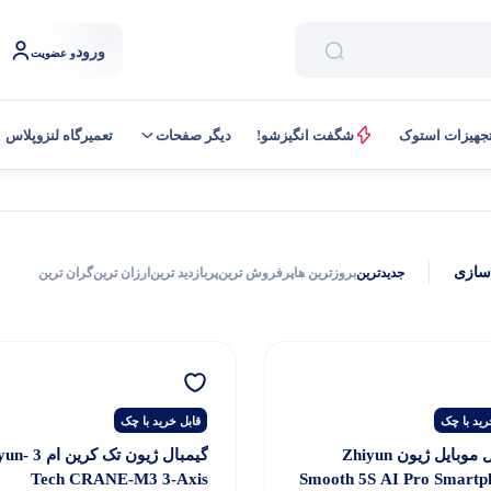
ورود
و عضویت
جهیزات استوک
شگفت انگیزشو!
دیگر صفحات
تعمیرگاه لنزوپلاس
سازی
جدیدترین
بروزترین ها
پرفروش ترین
پربازدید ترین
ارزان ترین
گران ترین
رید با چک
قابل خرید با چک
گیمبال موبایل ژیون Zhiyun
گیمبال ژیون تک کر
Tech CRANE-M3 3-Axis
Smooth 5S AI Pro Smartp