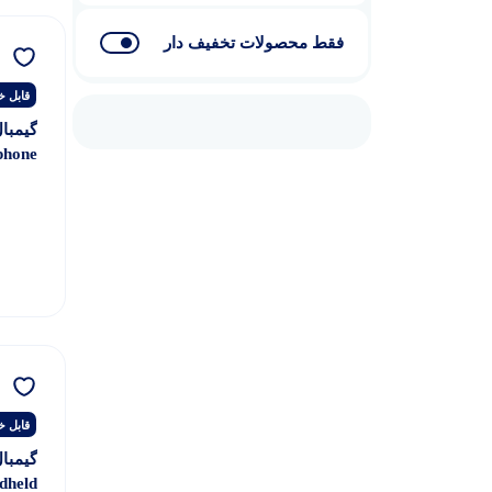
فقط محصولات تخفیف دار
قابل خ
phone
combo
قابل خ
dheld