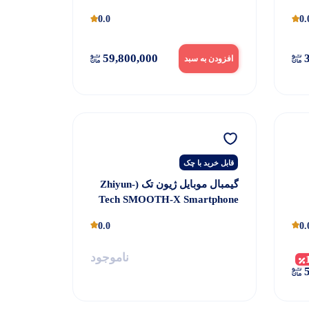
0.0
0.
59,800,000
3
افزودن به سبد
قابل خرید با چک
گیمبال موبایل ژیون تک (Zhiyun-
Tech SMOOTH-X Smartphone
Gimbal combo (black
0.0
0.
ناموجود
5