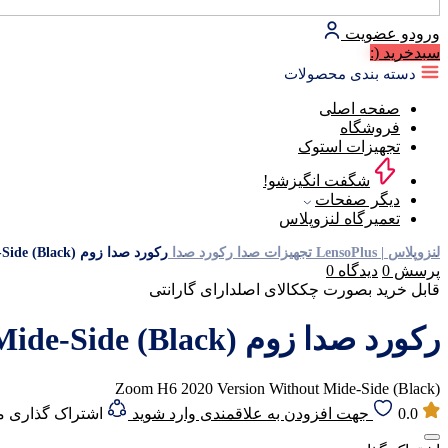
ورود
و عضویت
سبد‌خرید
(:
دسته بندی محصولات
صفحه اصلی
فروشگاه
تجهیزات استوک
شگفت انگیزشو!
دیگر صفحات
تعمیرگاه لنزوپلاس
لنزوپلاس | LensoPlus
تجهیزات صدا
رکورد صدا
رکورد صدا زوم (Zoom H6 2020 Version Without Mide-Side (Black
پرسش
0
دیدگاه
0
قابل خرید بصورت چک
کالای اصل
دارای گارانتی
رکورد صدا زوم (Zoom H6 2020 Version Without Mide-Side (Black
(Zoom H6 2020 Version Without Mide-Side (Black
0.0
جهت افزودن به علاقمندی وارد شوید
اشتراک گذاری 