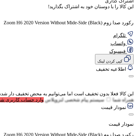
اشتراک گذاری
این کالا را با دوستان خود به اشتراک بگذارید!
رکورد صدا زوم (Zoom H6 2020 Version Without Mide-Side (Black
تلگرام
واتساپ
فیسبوک
کپی کردن لینک
اطلاعیه تخفیف
این کالا فعلا بدون تخفیف است اما می‌توانیم به محض تخفیف دار شدن
همراه شما
سیستم پیام شخصی لنزوپلاس
وارد حساب کاربری شو
نمودار قیمت
نمودار قیمت
رکورد صدا زوم (Zoom H6 2020 Version Without Mide-Side (Black