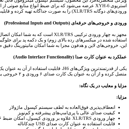
ورودی‌های دوگانه XLR/TRS) را به صورت جداگانه تهیه کرده و قابلیت‌های دستگاه خود را گسترش دهید.
ورودی و خروجی‌های حرفه‌ای (Professional Inputs and Outputs)
مجهز به چهار ورودی ترکیبی XLR/TRS 
استفاده شده در میکسرهای رده بالای زوم) و یک دکمه پد برای جلوگیری
این، خروجی‌های لاین و هدفون مجزا به شما امکان مانیتورینگ دقیق صد
عملکرد به عنوان کارت صدا (Audio Interface Functionality)
متصل کرده و از آن به عنوان یک کارت صدای ۶ ورودی و ۲ خروجی برای نرم‌افزار آهنگسازی خود استفاده کنید. این ویژگی، H6 را به یک ابزار استودیویی بسیار کارآمد تبدیل می‌کند.
مزایا و معایب در یک نگاه:
مزایا:
انعطاف‌پذیری فوق‌العاده به لطف سیستم کپسول ماژولار
کیفیت صدای عالی با پری‌امپ‌های پیشرفته و کم‌نویز
چهار ورودی XLR/TRS علاوه بر ورودی کپسول، امکان ضبط ۶ کانال همزمان را فراهم می‌کند
قابلیت استفاده به عنوان کارت صدای USB چندکاناله