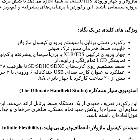
ماژولار و چهار ورودی XLR/TRS، به شما 
پروژه سینمایی باشید، این رکوردر با پری‌امپ‌های پیشرفته و کم‌نویز
ویژگی های کلیدی در یک نگاه:
رکوردر دستی پرتابل با سیستم ورودی کپسول ماژولار
قابلیت ضبط همزمان شش ترک صوتی
چهار ورودی ترکیبی XLR/TRS با پری‌امپ‌های پیشرفته و کم‌نویز
نمایشگر LCD تمام‌رنگی و زاویه‌دار
ضبط مستقیم روی کارت‌های SD/SDHC/SDXC تا ظرفیت ۱۲۸ گیگابایت
عملکرد به عنوان کارت صدای USB چندکاناله ۶ ورودی یا ۲ خروجی برای کامپیوتر
بیش از ۲۰ ساعت کارکرد با چهار باتری AA
استودیوی سیار همه‌کاره (The Ultimate Handheld Studio)
این رکوردر تعریف جدیدی از یک دستگاه ضبط پرتابل ارائه می‌دهد. این
فوق‌العاده‌ای داشته باشد.
سیستم کپسول ماژولار: انعطاف‌پذیری بی‌نهایت (Modular Capsule System: Infinite Flexibility)