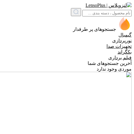
جستجوهای پر طرفدار
گیمبال
نورپردازی
تجهیزات صدا
بکگراند
فیلم برداری
آخرین جستجوهای شما
موردی وجود ندارد