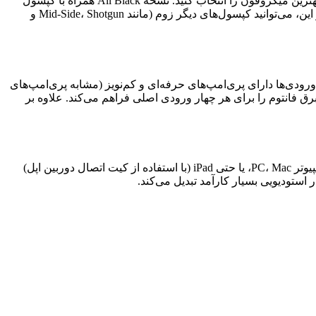
ویژگی منحصربه‌فرد این محصول، سیستم کپسول میکروفون قابل تعویض آن است. این قابلیت به شما اجازه می‌دهد تا بسته به نیاز پروژه، بهترین میکروفون را انتخاب کنید. نسخه All Black همراه با کپسول
استریوی XYH-6 عرضه می‌شود که برای ضبط انواع منابع صوتی از اجراهای زنده موسیقی گرفته تا صداهای محیطی ایده‌آل است. علاوه بر این، می‌توانید کپسول‌های دیگر زوم (مانند Mid-Side، Shotgun و
 هر یک از این ورودی‌ها دارای پری‌امپ‌های حرفه‌ای و کم‌نویز (مشابه پری‌امپ‌های
رق فانتوم را برای هر چهار ورودی اصلی فراهم می‌کند. علاوه بر
یکی از قدرتمندترین ویژگی‌های H6، قابلیت استفاده از آن به عنوان یک کارت صدای USB است. شما می‌توانید این رکوردر را مستقیماً به کامپیوتر PC، Mac، یا حتی iPad (با استفاده از کیت اتصال دوربین اپل)