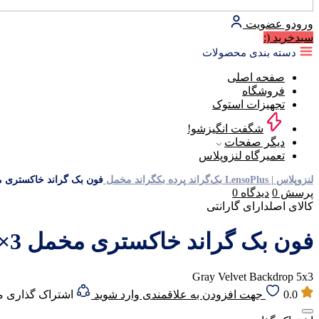
ورود
و عضویت
سبد‌خرید
(:
دسته بندی محصولات
صفحه اصلی
فروشگاه
تجهیزات استوک
شگفت انگیزشو!
دیگر صفحات
تعمیرگاه لنزوپلاس
لنزوپلاس | LensoPlus
بک‌گراند
پرده بکگراند
مخمل
فون بک گراند خاکستری مخمل t Backdrop 5×3
پرسش
0
دیدگاه
0
کالای اصل
دارای گارانتی
فون بک گراند خاکستری مخمل Gray Velvet Backdrop 5×3
Gray Velvet Backdrop 5x3
0.0
جهت افزودن به علاقمندی وارد شوید
اشتراک گذاری 