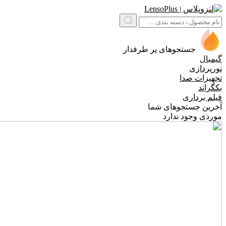
جستجوهای پر طرفدار
گیمبال
نورپردازی
تجهیزات صدا
بکگراند
فیلم برداری
آخرین جستجوهای شما
موردی وجود ندارد