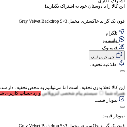
اشتراک گذاری
این کالا را با دوستان خود به اشتراک بگذارید!
فون بک گراند خاکستری مخمل Gray Velvet Backdrop 5×3
تلگرام
واتساپ
فیسبوک
کپی کردن لینک
اطلاعیه تخفیف
این کالا فعلا بدون تخفیف است اما می‌توانیم به محض تخفیف دار شدن
همراه شما
سیستم پیام شخصی لنزوپلاس
وارد حساب کاربری شو
نمودار قیمت
نمودار قیمت
فون بک گراند خاکستری مخمل Gray Velvet Backdrop 5×3