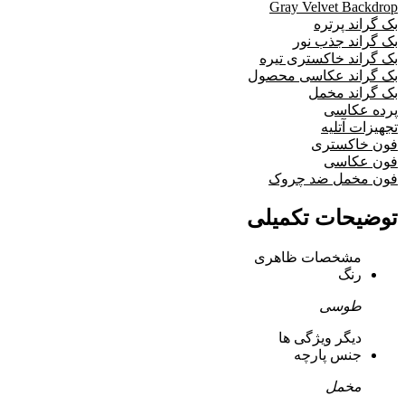
Gray Velvet Backdrop
بک گراند پرتره
بک گراند جذب نور
بک گراند خاکستری تیره
بک گراند عکاسی محصول
بک گراند مخمل
پرده عکاسی
تجهیزات آتلیه
فون خاکستری
فون عکاسی
فون مخمل ضد چروک
توضیحات تکمیلی
مشخصات ظاهری
رنگ
طوسی
دیگر ویژگی ها
جنس پارچه
مخمل