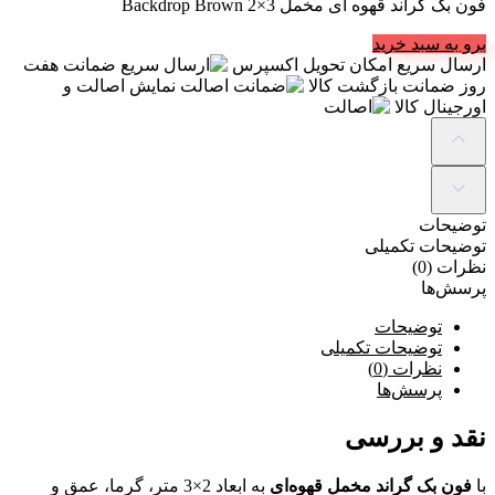
فون بک گراند قهوه ای مخمل Backdrop Brown 2×3
برو به سبد خرید
ارسال سریع
امکان تحویل اکسپرس
ضمانت
هفت
روز ضمانت بازگشت کالا
اصالت
نمایش اصالت و
اورجینال کالا
توضیحات
توضیحات تکمیلی
نظرات (0)
پرسش‌ها
توضیحات
توضیحات تکمیلی
نظرات (0)
پرسش‌ها
نقد و بررسی
با
فون بک گراند مخمل قهوه‌ای
به ابعاد
2×3
متر، گرما، عمق و