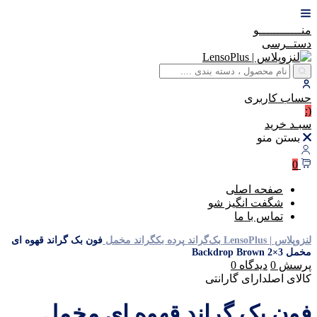
منــــــــــــو
دستــرسی
حساب
کاربری
(:
سبـد
خرید
بستن منو
0
صفحه اصلی
شگفت انگیز شو
تماس با ما
لنزوپلاس | LensoPlus
بک‌گراند
پرده بکگراند
مخمل
فون بک گراند قهوه ای
مخمل Backdrop Brown 2×3
پرسش
0
دیدگاه
0
کالای اصل
دارای گارانتی
فون بک گراند قهوه ای مخمل