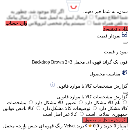
شدن، به شما خبر دهیم.
اگر کالا موجود شد، چطور به
شما اطلاع دهیم؟
ارسال ایمیل به
ایمیل شما
ارسال پیامک
به
تلفن همراه شما
سیستم پیام شخصی لنزوپلاس
وارد حساب
کاربری شوید
نمودار قیمت
نمودار قیمت
فون بک گراند قهوه ای مخمل Backdrop Brown 2×3
مقایسه محصول
گزارش مشخصات کالا یا موارد قانونی
گزارش مشخصات کالا یا موارد قانونی
نام کالا مشکل دارد
تصویر کالا مشکل دارد
مشخصات
کالا مشکل دارد
توضیحات کالا مشکل دارد
کالا ناقض قوانین
جمهوری اسلامی است
کالا غیر اصل است
گزارش مشکل در محصول
امتیاز 0 خریدار
0.0
برند
Velvet
رنگ
قهوه ای
جنس پارچه
مخمل