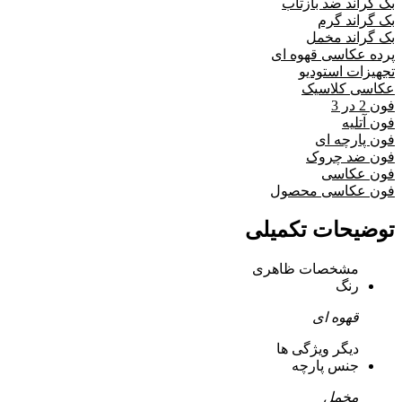
بک گراند ضد بازتاب
بک گراند گرم
بک گراند مخمل
پرده عکاسی قهوه ای
تجهیزات استودیو
عکاسی کلاسیک
فون 2 در 3
فون آتلیه
فون پارچه ای
فون ضد چروک
فون عکاسی
فون عکاسی محصول
توضیحات تکمیلی
مشخصات ظاهری
رنگ
قهوه ای
دیگر ویژگی ها
جنس پارچه
مخمل