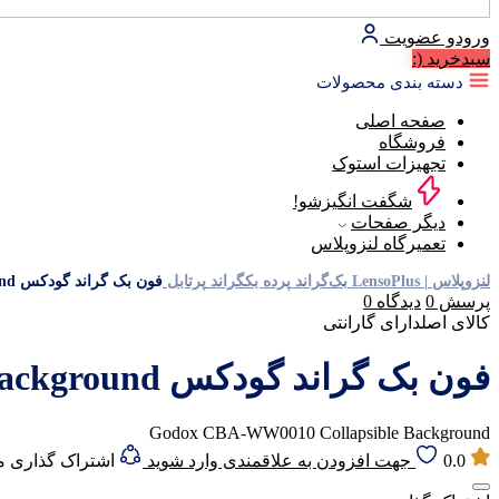
ورود
و عضویت
سبد‌خرید
(:
دسته بندی محصولات
صفحه اصلی
فروشگاه
تجهیزات استوک
شگفت انگیزشو!
دیگر صفحات
تعمیرگاه لنزوپلاس
لنزوپلاس | LensoPlus
بک‌گراند
پرده بکگراند
پرتابل
فون بک گراند گودکس Godox CBA-WW0010 Collapsible Background
پرسش
0
دیدگاه
0
کالای اصل
دارای گارانتی
فون بک گراند گودکس Godox CBA-WW0010 Collapsible Background
Godox CBA-WW0010 Collapsible Background
0.0
جهت افزودن به علاقمندی وارد شوید
اشتراک گذاری 