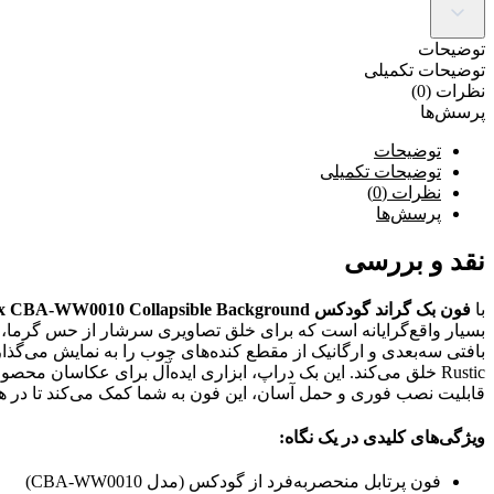
توضیحات
توضیحات تکمیلی
نظرات (0)
پرسش‌ها
توضیحات
توضیحات تکمیلی
نظرات (0)
پرسش‌ها
نقد و بررسی
با
فون بک گراند گودکس Godox CBA-WW0010 Collapsible Background
بسیار واقع‌گرایانه است که برای خلق تصاویری سرشار از حس گرما، طبی
بافتی سه‌بعدی و ارگانیک از مقطع کنده‌های چوب را به نمایش می‌گذار
Rustic خلق می‌کند. این بک دراپ، ابزاری ایده‌آل برای عکاسان م
قابلیت نصب فوری و حمل آسان، این فون به شما کمک می‌کند تا در هر
ویژگی‌های کلیدی در یک نگاه:
فون پرتابل منحصربه‌فرد از گودکس (مدل CBA-WW0010)