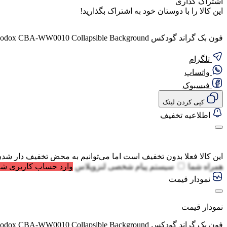
اشتراک گذاری
این کالا را با دوستان خود به اشتراک بگذارید!
فون بک گراند گودکس Godox CBA-WW0010 Collapsible Background
تلگرام
واتساپ
فیسبوک
کپی کردن لینک
اطلاعیه تخفیف
این کالا فعلا بدون تخفیف است اما می‌توانیم به محض تخفیف دار شدن
همراه شما
سیستم پیام شخصی لنزوپلاس
وارد حساب کاربری شو
نمودار قیمت
نمودار قیمت
فون بک گراند گودکس Godox CBA-WW0010 Collapsible Background