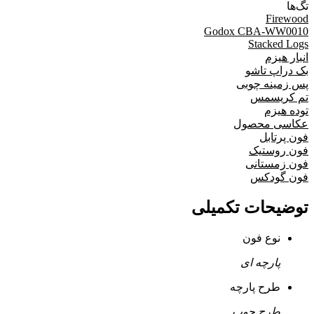
تگ‌ها
Firewood
Godox CBA-WW0010
Stacked Logs
انبار هیزم
بک دراپ تاشو
پس زمینه چوبی
تم کریسمس
توده هیزم
عکاسی محصول
فون پرتابل
فون روستیک
فون زمستانی
فون گودکس
توضیحات تکمیلی
نوع فون
پارچه ای
طرح پارچه
طرح چوب