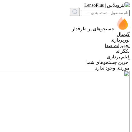
جستجوهای پر طرفدار
گیمبال
نورپردازی
تجهیزات صدا
بکگراند
فیلم برداری
آخرین جستجوهای شما
موردی وجود ندارد