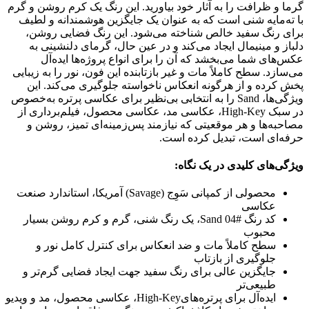
گرما و ظرافت را به آثار خود بیاورید. این رنگ یک کرم روشن و گرم
با ته‌مایه شنی است که به عنوان یک جایگزین هوشمندانه و لطیف
برای رنگ سفید خالص شناخته می‌شود. این رنگ فضایی روشن،
دلباز و مینیمال ایجاد می‌کند و در عین حال، گرمای دلنشینی به
عکس‌های شما می‌بخشد که آن را برای انواع پروژه‌ها ایده‌آل
می‌سازد. سطح کاملاً مات و غیر بازتابنده این فون، نور را به زیبایی
پخش کرده و از هرگونه انعکاس ناخواسته جلوگیری می‌کند. این
ویژگی‌ها، Sand را به انتخابی بی‌نظیر برای عکاسی پرتره به‌خصوص
در سبک High-Key، عکاسی مد، عکاسی محصول، فیلم‌برداری از
مصاحبه‌ها و هر موقعیتی که نیازمند پس‌زمینه‌ای تمیز، روشن و
حرفه‌ای است، تبدیل کرده است.
ویژگی‌های کلیدی در یک نگاه:
محصولی از کمپانی سَوِج (Savage) آمریکا، استاندارد صنعت
عکاسی
کد رنگ #04 Sand، یک رنگ شنی، گرم و کرم روشن بسیار
محبوب
سطح کاملاً مات و ضد انعکاس برای کنترل کامل نور و
جلوگیری از بازتاب
جایگزین عالی برای رنگ سفید جهت ایجاد فضایی گرم‌تر و
طبیعی‌تر
ایده‌آل برای پرتره‌هایHigh-Key، عکاسی محصول، مد و ویدیو