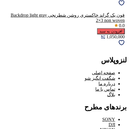
فون بک گراند خاکستری روشن شطرنجی Backdrop light gray
2×3 non woven
0.0
افزودن به سبد
1,050,000
لنزوپلاس
صفحه اصلی
شگفت انگیز شو
درباره ما
تماس با ما
بلاگ
برندهای مطرح
SONY
DJI