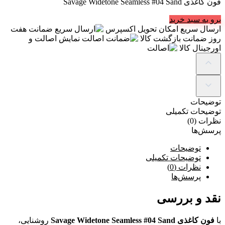
فون کاغذی Savage Widetone Seamless #04 Sand
برو به سبد خرید
ارسال سریع
امکان تحویل اکسپرس
ضمانت
هفت
روز ضمانت بازگشت کالا
اصالت
نمایش اصالت و
اورجینال کالا
توضیحات
توضیحات تکمیلی
نظرات (0)
پرسش‌ها
توضیحات
توضیحات تکمیلی
نظرات (0)
پرسش‌ها
نقد و بررسی
با
فون کاغذی Savage Widetone Seamless #04 Sand
روشنایی،