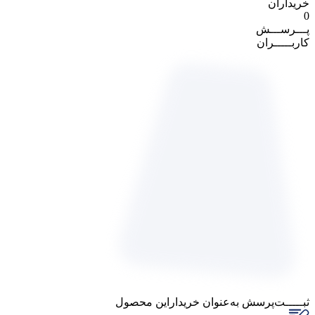
خریداران
0
پـــرســـش
کاربـــــران
ثبـــــت‌پرسش
به‌عنوان ‌خریدار‌این‌ محصول