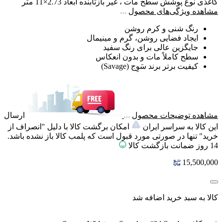
کاغذی
نوع پوشش سطح
مات ، غیر بازتابنده
ابعاد
2.73×11 متر
مشاهده ویژگی‌های محصول
رنگ شنی و کرم روشن
ایجاد فضایی روشن، گرم و مینیمال
جایگزین عالی برای رنگ سفید
سطح کاملاً مات و بدون انعکاس
کیفیت برتر برند سَوِج (Savage)
مشاهده توضیحات محصول
ارسال
این کالا به سراسر ایران
امکان برگشت کالا با دلیل "انصراف از
خرید" تنها در صورتی مورد قبول است که پلمب کالا باز نشده باشد.
14 روز ضمانت بازگشت کالا
15,500,000
کالا به سبد خرید اضافه شد