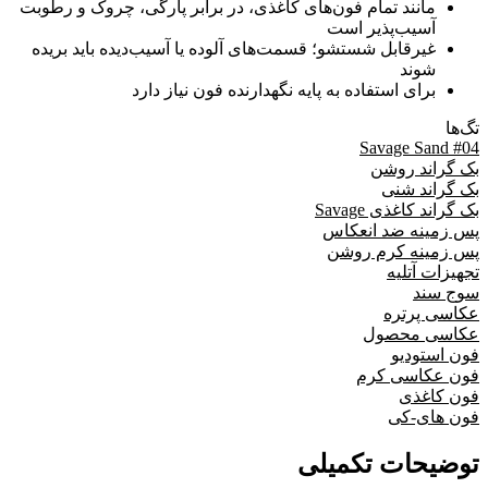
مانند تمام فون‌های کاغذی، در برابر پارگی، چروک و رطوبت
آسیب‌پذیر است
غیرقابل شستشو؛ قسمت‌های آلوده یا آسیب‌دیده باید بریده
شوند
برای استفاده به پایه نگهدارنده فون نیاز دارد
تگ‌ها
Savage Sand #04
بک گراند روشن
بک گراند شنی
بک گراند کاغذی Savage
پس زمینه ضد انعکاس
پس زمینه کرم روشن
تجهیزات آتلیه
سوج سند
عکاسی پرتره
عکاسی محصول
فون استودیو
فون عکاسی کرم
فون کاغذی
فون های-کی
توضیحات تکمیلی