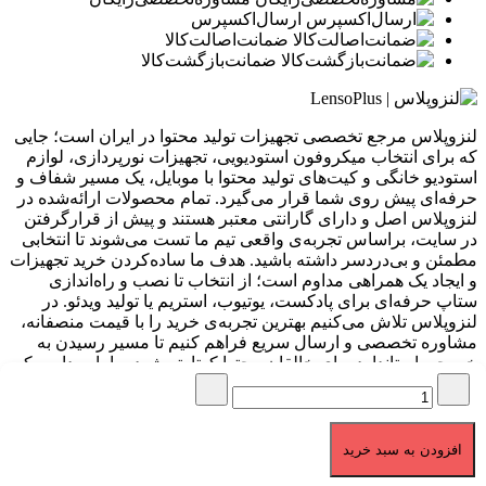
ارسال‌اکسپرس
ضمانت‌اصالت‌کالا
ضمانت‌بازگشت‌کالا
لنزوپلاس مرجع تخصصی تجهیزات تولید محتوا در ایران است؛ جایی
که برای انتخاب میکروفون استودیویی، تجهیزات نورپردازی، لوازم
استودیو خانگی و کیت‌های تولید محتوا با موبایل، یک مسیر شفاف و
حرفه‌ای پیش روی شما قرار می‌گیرد. تمام محصولات ارائه‌شده در
لنزوپلاس اصل و دارای گارانتی معتبر هستند و پیش از قرارگرفتن
در سایت، براساس تجربه‌ی واقعی تیم ما تست می‌شوند تا انتخابی
مطمئن و بی‌دردسر داشته باشید. هدف ما ساده‌کردن خرید تجهیزات
و ایجاد یک همراهی مداوم است؛ از انتخاب تا نصب و راه‌اندازی
ستاپ حرفه‌ای برای پادکست، یوتیوب، استریم یا تولید ویدئو. در
لنزوپلاس تلاش می‌کنیم بهترین تجربه‌ی خرید را با قیمت منصفانه،
مشاوره تخصصی و ارسال سریع فراهم کنیم تا مسیر رسیدن به
خروجی استاندارد برای خالقان محتوا کوتاه‌تر شود. ما باور داریم که
کیفیت صدا و تصویر، پایه‌ی هر محتوای حرفه‌ای است و مأموریت ما
کمک به ساخت همین کیفیت است.
برگشت به بالا
افزودن به سبد خرید
تمامی حقوق برای لنزوپلاس محفوظ می باشد.
1404