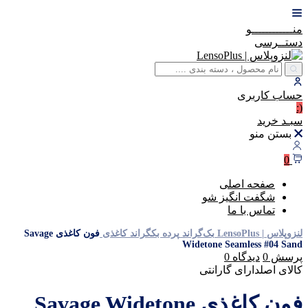
منــــــــــــو
دستــرسی
حساب
کاربری
(:
سبـد
خرید
بستن منو
0
صفحه اصلی
شگفت انگیز شو
تماس با ما
لنزوپلاس | LensoPlus
بک‌گراند
پرده بکگراند
کاغذی
فون کاغذی Savage
Widetone Seamless #04 Sand
پرسش
0
دیدگاه
0
کالای اصل
دارای گارانتی
فون کاغذی Savage Widetone