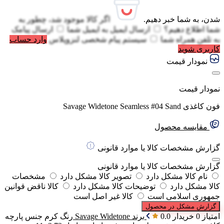
شدن، به شما خبر دهیم.
اگر کالا موجود شد، چطور به
شما اطلاع دهیم؟
ارسال ایمیل به
ایمیل شما
ارسال پیامک
به
تلفن همراه شما
سیستم پیام شخصی لنزوپلاس
وارد حساب
کاربری شوید
نمودار قیمت
نمودار قیمت
فون کاغذی Savage Widetone Seamless #04 Sand
مقایسه محصول
گزارش مشخصات کالا یا موارد قانونی
گزارش مشخصات کالا یا موارد قانونی
نام کالا مشکل دارد
تصویر کالا مشکل دارد
مشخصات
کالا مشکل دارد
توضیحات کالا مشکل دارد
کالا ناقض قوانین
جمهوری اسلامی است
کالا غیر اصل است
گزارش مشکل در محصول
امتیاز 0 خریدار
0.0
برند
Savage Widetone
رنگ
کرم
جنس پارچه