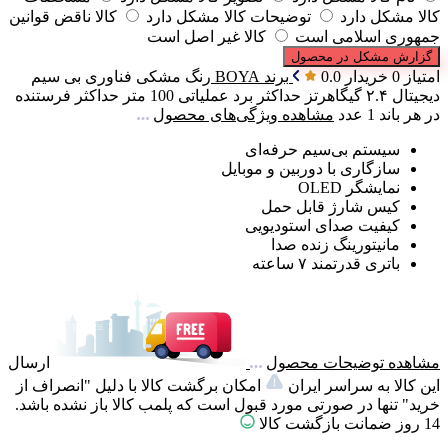
کالا مشکل دارد
توضیحات کالا مشکل دارد
کالا ناقض قوانین
جمهوری اسلامی است
کالا غیر اصل است
گزارش مشکل در محصول
امتیاز 0 خریدار
0.0
برند
BOYA
رنگ
مشکی
فناوری بی سیم
دیجیتال ۲.۴ گیگاهرتز
حداکثر برد عملیاتی
100 متر
حداکثر فرستنده
در هر باند
1 عدد
مشاهده ویژگی‌های محصول
سیستم بی‌سیم حرفه‌ای
سازگاری با دوربین و موبایل
نمایشگر OLED
کیس شارژ قابل حمل
کیفیت صدای استودیویی
مانیتورینگ زنده صدا
باتری قدرتمند ۷ ساعته
مشاهده توضیحات محصول
ارسال
این کالا به سراسر ایران
امکان برگشت کالا با دلیل "انصراف از
خرید" تنها در صورتی مورد قبول است که پلمب کالا باز نشده باشد.
14 روز ضمانت بازگشت کالا