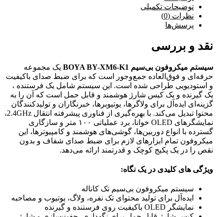
توضیحات تکمیلی
نظرات (0)
پرسش‌ها
نقد و بررسی
سیستم میکروفون بی‌سیم BOYA BY-XM6-K1
یک مجموعه
حرفه‌ای و فوق‌العاده جمع‌وجور است که برای ضبط صدای باکیفیت
و استودیویی طراحی شده است. این سیستم شامل یک فرستنده ،
یک گیرنده و یک کیس شارژ هوشمند و قابل حمل است که آن را به
گزینه‌ای ایده‌آل برای ولاگرها، یوتیوبرها، خبرنگاران و تولیدکنندگان
محتوا تبدیل می‌کند. با بهره‌گیری از فناوری پیشرفته انتقال 2.4GHz،
نمایشگرهای OLED خوانا، برد عملیاتی ۱۰۰ متر و سازگاری
گسترده با انواع دوربین‌ها، گوشی‌های هوشمند و کامپیوترها، این
میکروفون تمام ابزارهای لازم برای ضبط صدای شفاف و بدون
نقص را در یک پکیج کوچک و قدرتمند ارائه می‌دهد.
ویژگی های کلیدی در یک نگاه:
سیستم میکروفون بی‌سیم تک کاناله
ایده‌آل برای تولید محتوای تک نفره، ولاگ، یوتیوب و مصاحبه
نمایشگر OLED باکیفیت روی فرستنده و گیرنده
کیس شارژ قابل حمل برای نگهداری، جفت‌سازی و شارژ