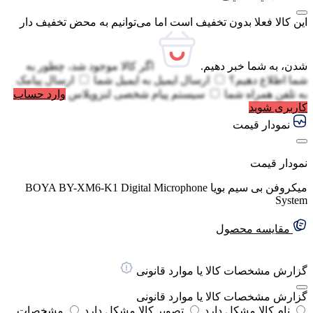
این کالا فعلا بدون تخفیف است اما می‌توانیم به محض تخفیف دار
شدن، به شما خبر دهیم.
اگر کالا موجود شد، چطور به
شما اطلاع دهیم؟
ارسال ایمیل به
ایمیل شما
ارسال پیامک
به
تلفن همراه شما
سیستم پیام شخصی لنزوپلاس
وارد حساب
کاربری شوید
نمودار قیمت
نمودار قیمت
میکروفن بی سیم بویا BOYA BY-XM6-K1 Digital Microphone
System
مقایسه محصول
گزارش مشخصات کالا یا موارد قانونی
گزارش مشخصات کالا یا موارد قانونی
نام کالا مشکل دارد
تصویر کالا مشکل دارد
مشخصات