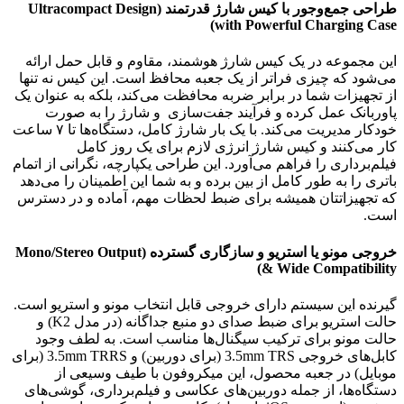
طراحی جمع‌وجور با کیس شارژ قدرتمند (Ultracompact Design
with Powerful Charging Case)
این مجموعه در یک کیس شارژ هوشمند، مقاوم و قابل حمل ارائه
می‌شود که چیزی فراتر از یک جعبه محافظ است. این کیس نه تنها
از تجهیزات شما در برابر ضربه محافظت می‌کند، بلکه به عنوان یک
پاوربانک عمل کرده و فرآیند جفت‌سازی و شارژ را به صورت
خودکار مدیریت می‌کند. با یک بار شارژ کامل، دستگاه‌ها تا ۷ ساعت
کار می‌کنند و کیس شارژ انرژی لازم برای یک روز کامل
فیلم‌برداری را فراهم می‌آورد. این طراحی یکپارچه، نگرانی از اتمام
باتری را به طور کامل از بین برده و به شما این اطمینان را می‌دهد
که تجهیزاتتان همیشه برای ضبط لحظات مهم، آماده و در دسترس
است.
خروجی مونو یا استریو و سازگاری گسترده (Mono/Stereo Output
& Wide Compatibility)
گیرنده این سیستم دارای خروجی قابل انتخاب مونو و استریو است.
حالت استریو برای ضبط صدای دو منبع جداگانه (در مدل K2) و
حالت مونو برای ترکیب سیگنال‌ها مناسب است. به لطف وجود
کابل‌های خروجی 3.5mm TRS (برای دوربین) و 3.5mm TRRS (برای
موبایل) در جعبه محصول، این میکروفون با طیف وسیعی از
دستگاه‌ها، از جمله دوربین‌های عکاسی و فیلم‌برداری، گوشی‌های