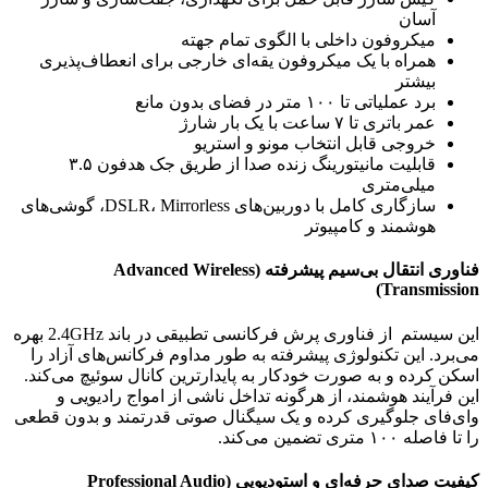
آسان
میکروفون داخلی با الگوی تمام جهته
همراه با یک میکروفون یقه‌ای خارجی برای انعطاف‌پذیری
بیشتر
برد عملیاتی تا ۱۰۰ متر در فضای بدون مانع
عمر باتری تا ۷ ساعت با یک بار شارژ
خروجی قابل انتخاب مونو و استریو
قابلیت مانیتورینگ زنده صدا از طریق جک هدفون ۳.۵
میلی‌متری
سازگاری کامل با دوربین‌های DSLR، Mirrorless، گوشی‌های
هوشمند و کامپیوتر
فناوری انتقال بی‌سیم پیشرفته (Advanced Wireless
Transmission)
این سیستم از فناوری پرش فرکانسی تطبیقی در باند 2.4GHz بهره
می‌برد. این تکنولوژی پیشرفته به طور مداوم فرکانس‌های آزاد را
اسکن کرده و به صورت خودکار به پایدارترین کانال سوئیچ می‌کند.
این فرآیند هوشمند، از هرگونه تداخل ناشی از امواج رادیویی و
وای‌فای جلوگیری کرده و یک سیگنال صوتی قدرتمند و بدون قطعی
را تا فاصله ۱۰۰ متری تضمین می‌کند.
کیفیت صدای حرفه‌ای و استودیویی (Professional Audio