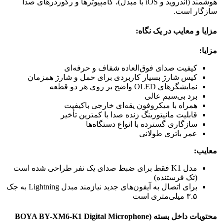
هوشمند (اندروید و iOS با مبدل)، کامپیوترها و رکوردرهای صدا
سازگار است.
مزایا و معایب در یک نگاه:
مزایا:
کیفیت صدای فوق‌العاده شفاف و حرفه‌ای
کیس شارژ بسیار کاربردی برای حمل و شارژ همزمان
نمایشگرهای OLED واضح بر روی هر دو قطعه
برد بی‌سیم عالی
همراه با میکروفون یقه‌ای خارجی باکیفیت
قابلیت مانیتورینگ زنده صدا با کمترین تأخیر
سازگاری گسترده با انواع دستگاه‌ها
عمر باتری طولانی
معایب:
مدل K1 فقط برای ضبط صدای یک نفر طراحی شده است
(تک فرستنده)
برای اتصال به آیفون‌های جدید نیازمند مبدل Lightning به جک
۳.۵ میلی‌متری است
محتویات داخل بسته (BOYA BY-XM6-K1 Digital Microphone