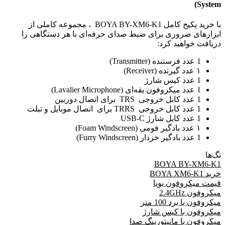
System)
با خرید پکیج کامل BOYA BY-XM6-K1 ، مجموعه کاملی از
ابزارهای ضروری برای ضبط صدای حرفه‌ای با هر دستگاهی را
دریافت خواهید کرد:
1 عدد فرستنده (Transmitter)
۱ عدد گیرنده (Receiver)
1 عدد کیس شارژ
1 عدد میکروفون یقه‌ای (Lavalier Microphone)
1 عدد کابل خروجی TRS برای اتصال دوربین
1 عدد کابل خروجی TRRS برای اتصال موبایل و تبلت
1 عدد کابل شارژ USB-C
۱ عدد بادگیر فومی (Foam Windscreen)
1 عدد بادگیر خزدار (Furry Windscreen)
تگ‌ها
BOYA BY-XM6-K1
خرید BOYA XM6-K1
قیمت میکروفون بویا
میکروفون 2.4GHz
میکروفون با برد 100 متر
میکروفون با کیس شارژ
میکروفون با مانیتورینگ صدا