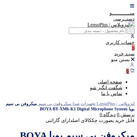
منــــــــــــو
دستــرسی
حساب
کاربری
(:
سبـد
خرید
بستن منو
0
صفحه اصلی
شگفت انگیز شو
تماس با ما
لنزوپلاس | LensoPlus
تجهیزات صدا
میکروفون بی سیم
میکروفن بی سیم
بویا BOYA BY-XM6-K1 Digital Microphone System
پرسش
0
دیدگاه
0
قابل خرید بصورت چک
کالای اصل
دارای گارانتی
میکروفن بی سیم بویا BOYA