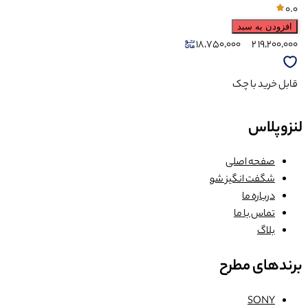
0.0
افزودن به سبد
18,750,000
2
19,200,000
قابل خرید با چک
لنزوپلاس
صفحه اصلی
شگفت انگیز شو
درباره ما
تماس با ما
بلاگ
برندهای مطرح
SONY