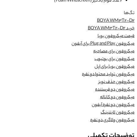
2 عدد فوم بادگیر (Foam Windscreen)
تگ‌ها
BOYA WM3T2-D2
خرید BOYA WM3T2-D2
قیمت میکروفون بویا
میکروفون Plug and Play برای آیفون
میکروفون برای مصاحبه
میکروفون برای یوتیوب
میکروفون بویا برای اپل
میکروفون تولید محتوا دو نفره
میکروفون حذف نویز
میکروفون دو فرستنده
میکروفون دو کاناله
میکروفون دو نفره آیفون
میکروفون لایتنینگ
میکروفون ولاگری دو نفره
توضیحات تکمیلی