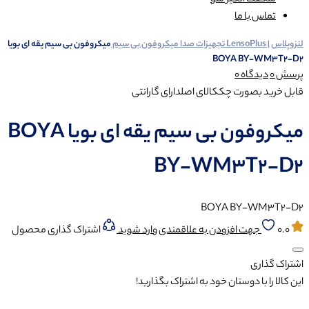
شگفت انگیز شو
تماس با ما
لنزوپلاس | LensoPlus
تجهیزات صدا
میکروفون بی سیم
میکروفون بی‌ سیم یقه‌ ای بویا
BOYA BY-WM3T2-D2
پرسش
0
دیدگاه
0
قابل خرید بصورت چک
کالای اصل
دارای گارانتی
میکروفون بی‌ سیم یقه‌ ای بویا BOYA
BY-WM3T2-D2
BOYA BY-WM3T2-D2
0.0
جهت افزودن به علاقمندی وارد شوید
اشتراک گذاری محصول
اشتراک گذاری
این کالا را با دوستان خود به اشتراک بگذارید!