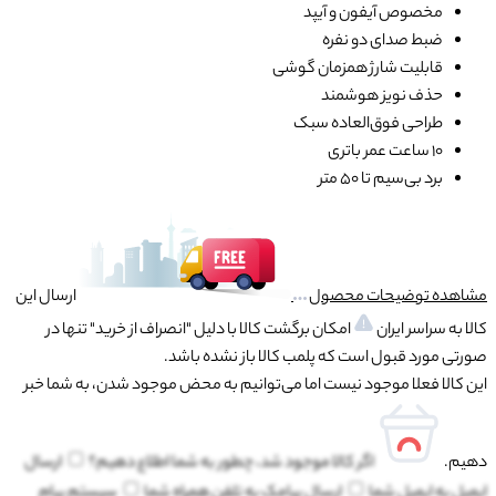
مخصوص آیفون و آیپد
ضبط صدای دو نفره
قابلیت شارژ همزمان گوشی
حذف نویز هوشمند
طراحی فوق‌العاده سبک
۱۰ ساعت عمر باتری
برد بی‌سیم تا ۵۰ متر
مشاهده توضیحات محصول
ارسال این
کالا به سراسر ایران
امکان برگشت کالا با دلیل "انصراف از خرید" تنها در
صورتی مورد قبول است که پلمب کالا باز نشده باشد.
این کالا فعلا موجود نیست اما می‌توانیم به محض موجود شدن، به شما خبر
دهیم.
اگر کالا موجود شد، چطور به شما اطلاع دهیم؟
ارسال
ایمیل به
ایمیل شما
ارسال پیامک به
تلفن همراه شما
سیستم پیام