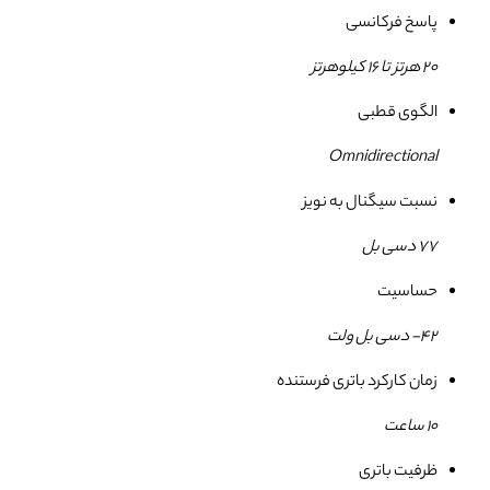
پاسخ فرکانسی
۲۰ هرتز تا 16 کیلوهرتز
الگوی قطبی
Omnidirectional
نسبت سیگنال به نویز
77 دسی بل
حساسیت
42- دسی بل ولت
زمان کارکرد باتری فرستنده
10 ساعت
ظرفیت باتری