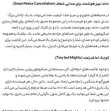
حذف نویز هوشمند برای صدایی شفاف (Smart Noise Cancellation)
در محیط‌های شلوغ و پر سر و صدا، کیفیت صدا می‌تواند به یک چالش بزرگ
تبدیل شود. هر دو فرستنده در این مجموعه مجهز به دکمه‌ای برای فعال‌سازی
قابلیت حذف نویز هوشمند هستند. با دو بار کلیک کردن روی این دکمه،
میکروفون به طور موثری صداهای مزاحم محیطی مانند باد، ترافیک و همهمه
را فیلتر کرده و صدای شما را با وضوح و تمرکز بالا ضبط می‌کند. این قابلیت برای
ضبط در فضاهای باز یا شرایط غیرقابل کنترل، یک مزیت بسیار کاربردی است.
کوچک اما قدرتمند (Tiny but Mighty)
با وجود قابلیت‌های حرفه‌ای، کل سیستم این میکروفون وزنی بسیار ناچیز دارد
(کمتر از ۱6 گرم ). فرستنده‌ها به راحتی به یقه لباس متصل می‌شوند و
هیچ‌گونه سنگینی یا مزاحمتی ایجاد نمی‌کنند. با این حال، هر فرستنده دارای
یک باتری داخلی قدرتمند است که تا ۱۰ ساعت ضبط مداوم را پشتیبانی می‌کند.
این یعنی شما می‌توانید یک روز کامل بدون نگرانی از تمام شدن باتری، به تولید
محتوا بپردازید.