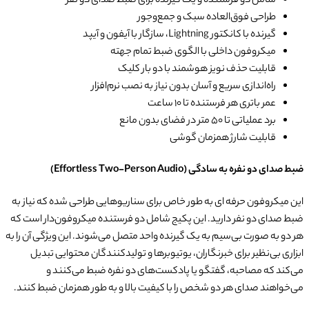
شامل دو فرستنده و یک گیرنده برای ضبط صدای دو نفر
طراحی فوق‌العاده سبک و جمع‌وجور
گیرنده با کانکتور Lightning، سازگار با آیفون و آیپد
میکروفون داخلی با الگوی ضبط تمام جهته
قابلیت حذف نویز هوشمند با دو بار کلیک
راه‌اندازی سریع و آسان بدون نیاز به نصب نرم‌افزار
عمر باتری هر فرستنده تا ۱۰ ساعت
برد عملیاتی تا ۵۰ متر در فضای بدون مانع
قابلیت شارژ همزمان گوشی
ضبط صدای دو نفره به سادگی (Effortless Two-Person Audio)
این میکروفون حرفه ای به طور خاص برای سناریوهایی طراحی شده که نیاز به
ضبط صدای دو نفر دارید. این پکیج شامل دو فرستنده میکروفون‌دار است که
هر دو به صورت بی‌سیم به یک گیرنده واحد متصل می‌شوند. این ویژگی آن را به
ابزاری بی‌نظیر برای خبرنگاران، یوتیوبرها و تولیدکنندگان محتوایی تبدیل
می‌کند که مصاحبه، گفتگو یا پادکست‌های دو نفره ضبط می‌کنند و
می‌خواهند صدای هر دو شخص را با کیفیت بالا و به طور همزمان ضبط کنند.