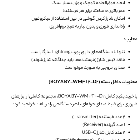
ابعاد فوق‌العاده کوچک و وزن بسیار سبک
عمر باتری ۱۰ ساعته برای هر فرستنده
امکان شارژ کردن گوشی در حین استفاده از میکروفون
راه‌اندازی فوری و بدون نیاز به هیچ نرم‌افزاری
معایب:
تنها با دستگاه‌های دارای پورت Lightning سازگار است
فاقد کیس شارژ (فرستنده‌ها باید جداگانه شارژ شوند)
صدای خروجی به صورت مونو است
محتویات داخل بسته (BOYA BY-WM3T2-D2)
با خرید پکیج کامل BOYA BY-WM3T2-D2، مجموعه کاملی از ابزارهای
ضروری برای ضبط صدای حرفه‌ای با هر دستگاهی را دریافت خواهید کرد:
2 عدد فرستنده (Transmitter)
۱ عدد گیرنده (Receiver)
2 عدد کابل شارژ USB-C