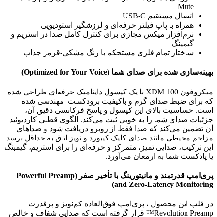
Mute
اتصال مستقیم USB-C
همراه با پاپ فیلتر حرفه‌ای و لرزشگیر استودیویی
نرم‌افزار میکس مجازی برای کنترل کامل صدا در استریم و
گیمینگ
ساختار تمام فلزی مستحکم با رنگ مشکی-قرمز جذاب
بهینه‌سازی شده برای صدای شما (Optimized for Your Voice)
میکروفون XDM-100 با یک کپسول داینامیک حرفه‌ای طراحی شده
که برای ضبط صدای گرم و باکیفیت برودکست مهندسی شده
است. حساسیت بالای این کپسول و پاسخ فرکانسی دقیق آن،
جزئیات صدای شما را به خوبی ثبت می‌کند. الگوی قطبی کاردیوئید
آن تضمین می‌کند که صدا فقط از روبرو دریافت شود و صداهای
مزاحم محیطی مانند صدای کلیک کیبورد و نویز اتاق به حداقل برسد.
این ترکیب، صدایی تمیز، متمرکز و حرفه‌ای را برای استریم، گیمینگ
یا پادکست شما به ارمغان می‌آورد.
پری‌امپ قدرتمند و مانیتورینگ با تأخیر صفر (Powerful Preamp
and Zero-Latency Monitoring)
در قلب این محصول ، پری‌امپ فوق‌العاده کم‌نویز و پرقدرت
Revolution Preamp™ قرار گرفته است که صدایی شفاف و خالص