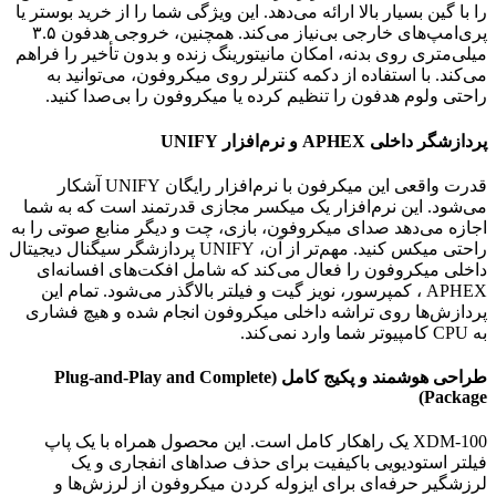
را با گین بسیار بالا ارائه می‌دهد. این ویژگی شما را از خرید بوستر یا
پری‌امپ‌های خارجی بی‌نیاز می‌کند. همچنین، خروجی هدفون ۳.۵
میلی‌متری روی بدنه، امکان مانیتورینگ زنده و بدون تأخیر را فراهم
می‌کند. با استفاده از دکمه کنترلر روی میکروفون، می‌توانید به
راحتی ولوم هدفون را تنظیم کرده یا میکروفون را بی‌صدا کنید.
پردازشگر داخلی APHEX و نرم‌افزار UNIFY
قدرت واقعی این میکرفون با نرم‌افزار رایگان UNIFY آشکار
می‌شود. این نرم‌افزار یک میکسر مجازی قدرتمند است که به شما
اجازه می‌دهد صدای میکروفون، بازی، چت و دیگر منابع صوتی را به
راحتی میکس کنید. مهم‌تر از آن، UNIFY پردازشگر سیگنال دیجیتال
داخلی میکروفون را فعال می‌کند که شامل افکت‌های افسانه‌ای
APHEX ، کمپرسور، نویز گیت و فیلتر بالاگذر می‌شود. تمام این
پردازش‌ها روی تراشه داخلی میکروفون انجام شده و هیچ فشاری
به CPU کامپیوتر شما وارد نمی‌کند.
طراحی هوشمند و پکیج کامل (Plug-and-Play and Complete
Package)
XDM-100 یک راهکار کامل است. این محصول همراه با یک پاپ
فیلتر استودیویی باکیفیت برای حذف صداهای انفجاری و یک
لرزشگیر حرفه‌ای برای ایزوله کردن میکروفون از لرزش‌ها و