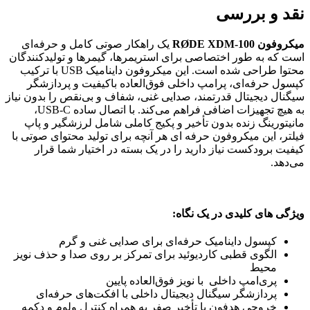
نقد و بررسی
میکروفون
RØDE XDM-100
یک راهکار صوتی کامل و حرفه‌ای
است که به طور اختصاصی برای استریمرها، گیمرها و تولیدکنندگان
محتوا طراحی شده است. این میکروفون داینامیک USB با ترکیب
کپسول حرفه‌ای، پرامپ داخلی فوق‌العاده باکیفیت و پردازشگر
سیگنال دیجیتال قدرتمند، صدایی غنی، شفاف و بی‌نقص را بدون نیاز
به هیچ تجهیزات اضافی فراهم می‌کند. با اتصال ساده USB-C،
مانیتورینگ زنده بدون تأخیر و پکیج کاملی شامل لرزشگیر و پاپ
فیلتر، این میکروفون حرفه ای هر آنچه برای تولید محتوای صوتی با
کیفیت برودکست نیاز دارید را در یک بسته در اختیار شما قرار
می‌دهد.
ویژگی های کلیدی در یک نگاه:
کپسول داینامیک حرفه‌ای برای صدایی غنی و گرم
الگوی قطبی کاردیوئید برای تمرکز بر روی صدا و حذف نویز
محیط
پری‌امپ داخلی با نویز فوق‌العاده پایین
پردازشگر سیگنال دیجیتال داخلی با افکت‌های حرفه‌ای
خروجی هدفون با تأخیر صفر به همراه کنترل ولوم و دکمه