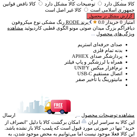
کالا مشکل دارد
توضیحات کالا مشکل دارد
کالا ناقض قوانین
جمهوری اسلامی است
کالا غیر اصل است
گزارش مشکل در محصول
امتیاز 0 خریدار
0.0
برند
RODE
رنگ
مشکی
نوع میکروفون
دیافراگم بزرگ
میدان صوتی
مونو
الگوی قطبی
کاردیوئید
مشاهده
ویژگی‌های محصول
صدای حرفه‌ای استریم
بدنه تمام فلزی
پردازشگر صدای APHEX
همراه با لرزشگیر و پاپ فیلتر
نرم‌افزار میکس UNIFY
اتصال مستقیم USB-C
مانیتورینگ با تأخیر صفر
مشاهده توضیحات محصول
ارسال
این کالا به سراسر ایران
امکان برگشت کالا با دلیل "انصراف از
خرید" تنها در صورتی مورد قبول است که پلمب کالا باز نشده باشد.
این کالا فعلا موجود نیست اما می‌توانیم به محض موجود شدن، به