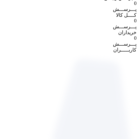
0
پـــرســـش
کــــل کالا
0
پـــرســـش
خریداران
0
پـــرســـش
کاربـــــران