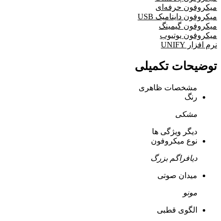
میکروفون حرفه‌ای
میکروفون داینامیک USB
میکروفون گیمینگ
میکروفون یوتیوب
نرم افزار UNIFY
توضیحات تکمیلی
مشخصات ظاهری
رنگ
مشکی
دیگر ویژگی ها
نوع میکروفون
دیافراگم بزرگ
میدان صوتی
مونو
الگوی قطبی