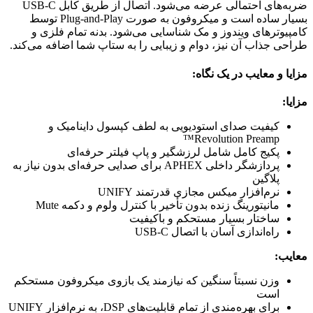
ضربه‌های احتمالی عرضه می‌شود. اتصال از طریق کابل USB-C
بسیار ساده است و میکروفون به صورت Plug-and-Play توسط
کامپیوترهای ویندوز و مک شناسایی می‌شود. بدنه تمام فلزی و
طراحی جذاب آن نیز، دوام و زیبایی را به ستاپ شما اضافه می‌کند.
مزایا و معایب در یک نگاه:
مزایا:
کیفیت صدای استودیویی به لطف کپسول داینامیک و
Revolution Preamp™
پکیج کامل شامل لرزشگیر و پاپ فیلتر حرفه‌ای
پردازشگر داخلی APHEX برای صدایی حرفه‌ای بدون نیاز به
پلاگین
نرم‌افزار میکس مجازی قدرتمند UNIFY
مانیتورینگ زنده بدون تأخیر با کنترل ولوم و دکمه Mute
ساختار بسیار مستحکم و باکیفیت
راه‌اندازی آسان با اتصال USB-C
معایب:
وزن نسبتاً سنگین که نیازمند یک بازوی میکروفون مستحکم
است
برای بهره‌مندی از تمام قابلیت‌های DSP، به نرم‌افزار UNIFY