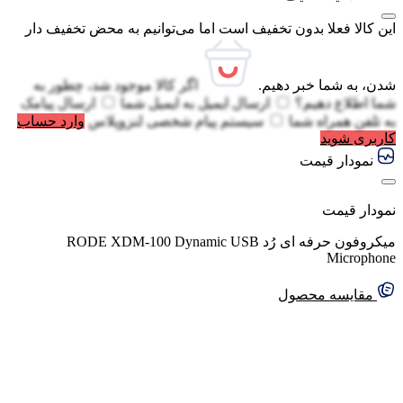
این کالا فعلا بدون تخفیف است اما می‌توانیم به محض تخفیف دار
شدن، به شما خبر دهیم.
اگر کالا موجود شد، چطور به
شما اطلاع دهیم؟
ارسال ایمیل به
ایمیل شما
ارسال پیامک
به
تلفن همراه شما
سیستم پیام شخصی لنزوپلاس
وارد حساب
کاربری شوید
نمودار قیمت
نمودار قیمت
میکروفون حرفه ای رُد RODE XDM-100 Dynamic USB
Microphone
مقایسه محصول