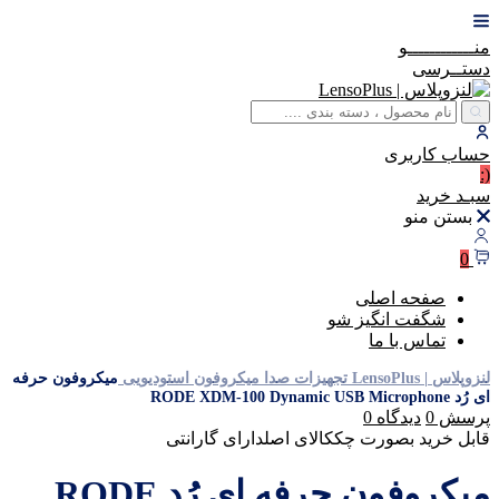
منــــــــــــو
دستــرسی
حساب
کاربری
(:
سبـد
خرید
بستن منو
0
صفحه اصلی
شگفت انگیز شو
تماس با ما
لنزوپلاس | LensoPlus
تجهیزات صدا
میکروفون استودیویی
میکروفون حرفه
ای رُد RODE XDM-100 Dynamic USB Microphone
پرسش
0
دیدگاه
0
قابل خرید بصورت چک
کالای اصل
دارای گارانتی
میکروفون حرفه ای رُد RODE