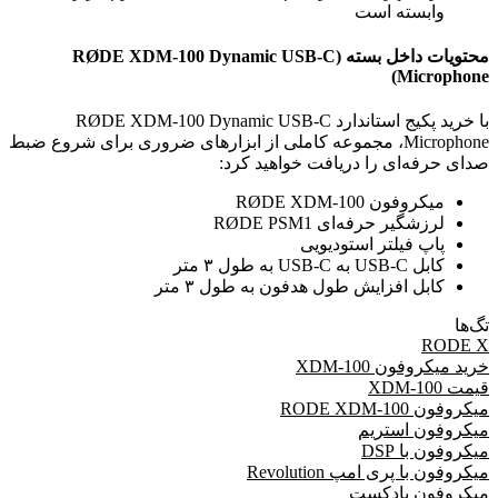
وابسته است
محتویات داخل بسته (RØDE XDM-100 Dynamic USB-C
Microphone)
با خرید پکیج استاندارد RØDE XDM-100 Dynamic USB-C
Microphone، مجموعه کاملی از ابزارهای ضروری برای شروع ضبط
صدای حرفه‌ای را دریافت خواهید کرد:
میکروفون RØDE XDM-100
لرزشگیر حرفه‌ای RØDE PSM1
پاپ فیلتر استودیویی
کابل USB-C به USB-C به طول ۳ متر
کابل افزایش طول هدفون به طول ۳ متر
تگ‌ها
RODE X
خرید میکروفون XDM-100
قیمت XDM-100
میکروفون RODE XDM-100
میکروفون استریم
میکروفون با DSP
میکروفون با پری امپ Revolution
میکروفون پادکست