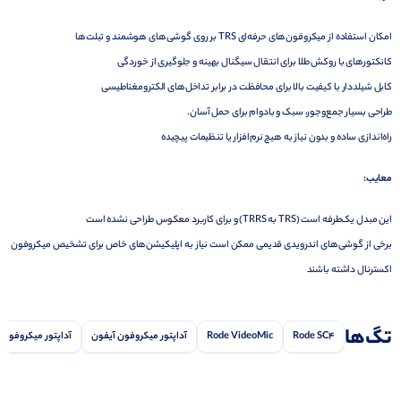
امکان استفاده از میکروفون‌های حرفه‌ای TRS بر روی گوشی‌های هوشمند و تبلت‌ها
کانکتورهای با روکش طلا برای انتقال سیگنال بهینه و جلوگیری از خوردگی
کابل شیلددار با کیفیت بالا برای محافظت در برابر تداخل‌های الکترومغناطیسی
طراحی بسیار جمع‌وجور، سبک و بادوام برای حمل آسان.
راه‌اندازی ساده و بدون نیاز به هیچ نرم‌افزار یا تنظیمات پیچیده
معایب:
این مبدل یک‌طرفه است (TRS به TRRS) و برای کاربرد معکوس طراحی نشده است
برخی از گوشی‌های اندرویدی قدیمی ممکن است نیاز به اپلیکیشن‌های خاص برای تشخیص میکروفون
اکسترنال داشته باشند
تگ‌ها
Rode SC4
Rode VideoMic
آداپتور میکروفون آیفون
آداپتور میکروفون ا