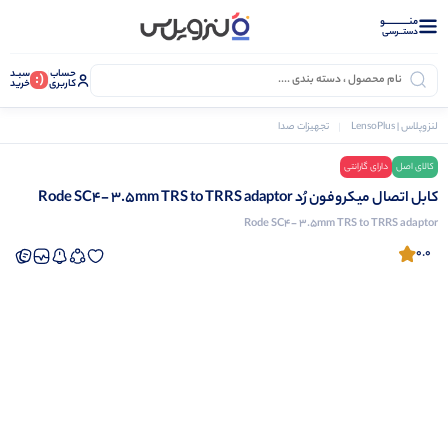
منــــــــــــو
دستــرسی
حساب
سبـد
(:
کاربری
خرید
لنزوپلاس | LensoPlus
تجهیزات صدا
لوازم جانبی صدا
کابل
کابل اتصال میکروفون رُد Rode SC4- 3.5mm TRS to TRRS adaptor
کالای اصل
دارای گارانتی
کابل اتصال میکروفون رُد Rode SC4- 3.5mm TRS to TRRS adaptor
Rode SC4- 3.5mm TRS to TRRS adaptor
0.0