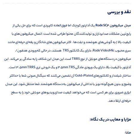
نقد و بررسی
مبدل میکروفون Rode SC4
یک آداپتور کوچک اما فوق‌العاده کاربردی است که برای حل یکی از
رایج‌ترین مشکلات صدابرداران و تولیدکنندگان محتوا طراحی شده است: اتصال میکروفون‌های با
کیفیت بالا ) به گوشی‌های هوشمند و تبلت‌ها . اکثر میکروفون‌های شاتگان و یقه‌ای حرفه‌ای مانند
سری محبوب Rode VideoMic، دارای یک کانکتور TRS هستند، در حالی که ورودی هدفون/
میکروفون در دستگاه‌های موبایل از نوع TRRS است.این مبدل این شکاف را به سادگی پر می‌کند. این
آداپتور با کیفیت بالا، دارای یک ورودی مادگی 3.5mm TRS و یک خروجی نری 3.5mm TRRS است.
ساختار شیلددار و کانکتورهای Gold-Plated آن تضمین می‌کنند که سیگنال صوتی شما با حداکثر
وضوح و بدون هیچ‌گونه نویز یا تداخلی از میکروفون به دستگاه هوشمند شما منتقل شود. این مبدل
ابزاری ضروری برای هر کسی است که می‌خواهد کیفیت صدای ویدیوهای موبایلی خود را به سطح
حرفه‌ای ارتقا دهد.
مزایا و معایب در یک نگاه:
مزایا: