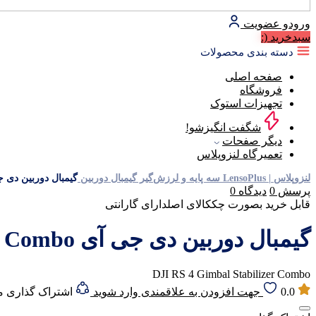
ورود
و عضویت
سبد‌خرید
(:
دسته بندی محصولات
صفحه اصلی
فروشگاه
تجهیزات استوک
شگفت انگیزشو!
دیگر صفحات
تعمیرگاه لنزوپلاس
لنزوپلاس | LensoPlus
سه پایه و لرزش‌گیر
گیمبال دوربین
گیمبال دوربین دی جی آی l Stabilizer Combo
پرسش
0
دیدگاه
0
قابل خرید بصورت چک
کالای اصل
دارای گارانتی
گیمبال دوربین دی جی آی DJI RS 4 Gimbal Stabilizer Combo
DJI RS 4 Gimbal Stabilizer Combo
0.0
جهت افزودن به علاقمندی وارد شوید
اشتراک گذاری 