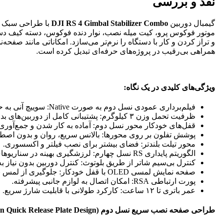
نقد و بررسی
گیمبال دوربین
DJI RS 4 Gimbal Stabilizer Combo
موتور فوکوس پرو، کیت میله نصب، نوار دنده فوکوس، دسته کیف دست
و تراز کردن و کار با دستگاه را نرم‌تر می‌سازد. امکاناتی مانند صفحه‌نمایش لمسی OLED با قفل خودکار، قابلیت فیلمبرداری عمودی
همراهی بی‌رقیب در پروژه‌های حرفه‌ای تبدیل کرده است.
ویژگی‌های کلیدی در یک نگاه:
فیلم‌برداری عمودی نسل دوم به صورت Native: سوییچ آنی به حالت عمودی، بدون ابزار اضافه.
ظرفیت تحمل وزن ۳ کیلوگرم: پشتیبانی کامل از دوربین‌های بدون آینه.
قفل‌های خودکار محور نسل دوم: آماده به کار شدن و جمع‌آوری د
پوشش تفلون بر روی محورها: بالانس سریع، روان و بدون اصط
محور تیلت بلندتر: فضای بیشتر برای نصب فیلتر و اکسسوری.
الگوریتم پایداری RS نسل چهارم: لرزشگیری بهینه در سناریوهای پویا.
کنترل بی‌سیم شاتر از طریق بلوتوث: کنترل دوربین بدون نیاز به
صفحه نمایش لمسی OLED با قفل خودکار: جلوگیری از لمس ناخواسته و مصرف بهینه باتری.
پورت ارتباطی RSA: امکان اتصال به لوازم جانبی پیشرفته.
عمر باتری تا ۱۲ ساعت: کارکرد طولانی با قابلیت شارژ سریع.
طراحی صفحه نصب سریع نسل دوم
(Second-Generation Quick Release Plate Design)