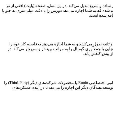
یار ساده و سریع تبدیل می‌کند. در این نسل، صفحه (پلیت) افقی از نو
ا جابجایی به حالت فیلم‌برداری عمودی ذاتی (Native) را سریع‌تر از همیشه ممکن سازد. یک پیچ تنظیم دقیق روی محور Tilt تعبیه شده که به شما اجازه می‌دهد دوربین را با دقت میلی‌متری به جلو یا
ضافه شده است.
 ثانیه طول می‌کشد و به شما اجازه می‌دهد بلافاصله کار خود را
خودکار قفل شده و دستگاه وارد حالت خواب (Sleep Mode) می‌شود. این ویژگی جابجایی یا جمع‌آوری گیمبال را به مراتب بهینه‌تر و سریع‌تر می‌کند. در
 پیش کاهش یابد.
پورت ارتباطی RSA به شما این امکان را می‌دهد که لوازم جانبی سری Ronin را با تنظیمات گیمبال خود یکپارچه کنید. شما می‌توانید لوازم جانبی اختصاصی Ronin یا محصولات شرکت‌های دیگر (Third-Party) را
رده و بین تنظیمات مختلف فیلم‌برداری جابجا شوید. پروتکل DJI RS SDK به تولیدکنندگان و توسعه‌دهندگان دیگر این اجازه را می‌دهد تا در آینده عملکردهای