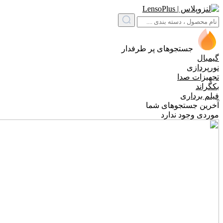
جستجوهای پر طرفدار
گیمبال
نورپردازی
تجهیزات صدا
بکگراند
فیلم برداری
آخرین جستجوهای شما
موردی وجود ندارد