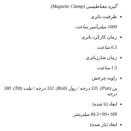
گیره مغناطیسی (Magnetic Clamp)
ظرفیت باتری
1000 میلی‌آمپر ساعت
زمان کارکرد باتری
6.5 ساعت
زمان شارژباتری
1.5 ساعت
زاویه چرخش
پن (Pan): 335 درجه / رول (Roll): 332 درجه / تیلت (Tilt): 180
درجه
ابعاد (تا شده)
189×99×84.5 میلی‌متر
ابعاد (باز شده)