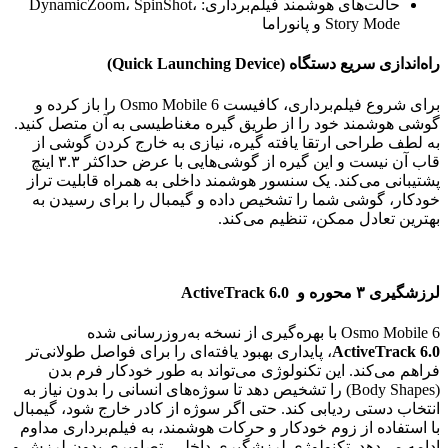
حالت‌های هوشمند فیلم‌برداری: DynamicZoom، SpinShot،
Story Mode و پانوراما
راه‌اندازی سریع دستگاه (Quick Launching Device)
برای شروع فیلم‌برداری، کافیست Osmo Mobile 6 را باز کرده و
گوشی هوشمند خود را از طریق گیره مغناطیسی به آن متصل کنید.
به لطف طراحی ارتقا یافته گیره، نیازی به خارج کردن گوشی از
قاب آن نیست و این گیره از گوشی‌هایی با عرض حداکثر ۳.۳ اینچ
پشتیبانی می‌کند. یک سنسور هوشمند داخلی به همراه قابلیت تراز
خودکار، گوشی شما را تشخیص داده و گیمبال را برای رسیدن به
بهترین تعادل ممکن، تنظیم می‌کند.
لرزشگیری ۳ محوره و ActiveTrack 6.0
Osmo Mobile 6 با بهره‌گیری از نسخه به‌روزرسانی شده
ActiveTrack 6.0
، پایداری بهبود یافته‌ای را برای فواصل طولانی‌تر
فراهم می‌کند. این تکنولوژی می‌تواند به طور خودکار فرم بدن
(Body Shapes) را تشخیص دهد تا سوژه‌های انسانی را بدون نیاز به
انتخاب دستی ردیابی کند. حتی اگر سوژه از کادر خارج شود، گیمبال
با استفاده از زوم خودکار و حرکات هوشمند، به فیلم‌برداری مداوم
ادامه می‌دهد. تکنولوژی لرزشگیری داخلی، تصاویری بدون لرزش و