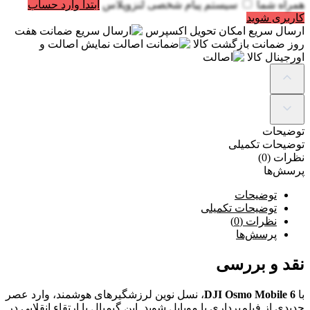
همراه شما
سیستم پیام شخصی لنزوپلاس
ابتدا وارد حساب
کاربری شوید
ارسال سریع
امکان تحویل اکسپرس
ضمانت
هفت
روز ضمانت بازگشت کالا
اصالت
نمایش اصالت و
اورجینال کالا
توضیحات
توضیحات تکمیلی
نظرات (0)
پرسش‌ها
توضیحات
توضیحات تکمیلی
نظرات (0)
پرسش‌ها
نقد و بررسی
با
DJI Osmo Mobile 6
، نسل نوین لرزشگیرهای هوشمند، وارد عصر
جدیدی از فیلم‌برداری با موبایل شوید. این گیمبال با ارتقاء انقلابی در