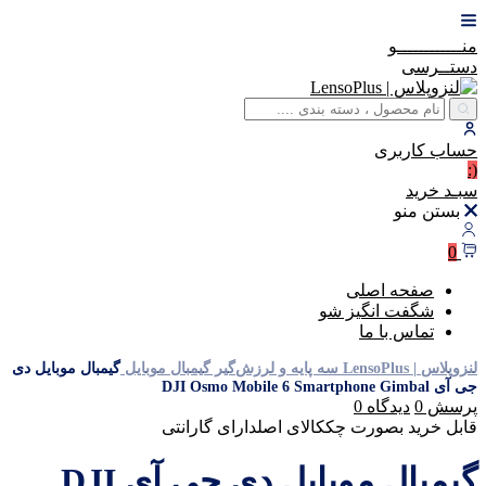
منــــــــــــو
دستــرسی
حساب
کاربری
(:
سبـد
خرید
بستن منو
0
صفحه اصلی
شگفت انگیز شو
تماس با ما
لنزوپلاس | LensoPlus
سه پایه و لرزش‌گیر
گیمبال موبایل
گیمبال موبایل دی
جی آی DJI Osmo Mobile 6 Smartphone Gimbal
پرسش
0
دیدگاه
0
قابل خرید بصورت چک
کالای اصل
دارای گارانتی
گیمبال موبایل دی جی آی DJI