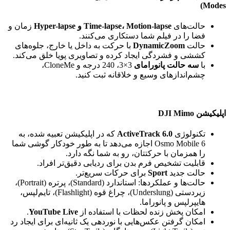
Modes)
حالت‌های
Time-lapse، Motion-lapse و Hyper-lapse
زمان و
فضا را در فیلم شما دستکاری می‌کنند.
حالت
DynamicZoom
با حرکت به داخل یا خارج، جلوه‌های
کششی و فشردگی ایجاد کرده و تصاویری پویا خلق می‌کند.
با
سه حالت پانورامای
3×3، 240 درجه و CloneMe،
چشم‌اندازهای وسیع و خلاقانه ثبت کنید.
اپلیکیشن DJI Mimo
تکنولوژی
ActiveTrack 6.0
که در اپلیکیشن تعبیه شده، به
Osmo Mobile 6 اجازه می‌دهد تا به طور خودکار گوشی شما
را همزمان با حرکتتان، رو به شما نگه دارد.
قابلیت تشخیص فرم بدن برای ردیابی دقیق‌تر افراد.
حالت جدید
Sport
برای حرکات سریع‌تر.
حالت‌ها و عملکردها: استاندارد (Standard)، پرتره (Portrait)،
زیردستی (Underslung)، چراغ قوه (Flashlight)، تایم‌لپس،
هایپرلپس و پانوراما.
امکان پخش زنده لحظات با استفاده از
YouTube Live
.
امکان گرفتن عکس‌هایی با نوردهی یک ثانیه‌ای برای ایجاد رد