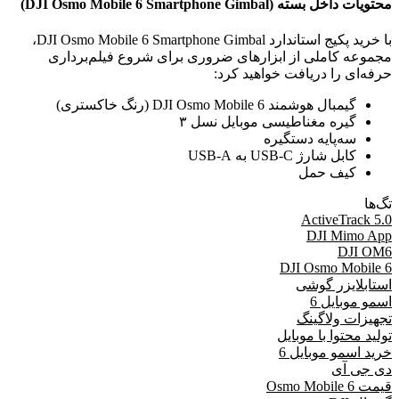
محتویات داخل بسته (DJI Osmo Mobile 6 Smartphone Gimbal
)
با خرید پکیج استاندارد DJI Osmo Mobile 6 Smartphone Gimbal،
مجموعه کاملی از ابزارهای ضروری برای شروع فیلم‌برداری
حرفه‌ای را دریافت خواهید کرد:
گیمبال هوشمند DJI Osmo Mobile 6 (رنگ خاکستری)
گیره مغناطیسی موبایل نسل ۳
سه‌پایه دستگیره
کابل شارژ USB-C به USB-A
کیف حمل
تگ‌ها
ActiveTrack 5.0
DJI Mimo App
DJI OM6
DJI Osmo Mobile 6
استابلایزر گوشی
اسمو موبایل 6
تجهیزات ولاگینگ
تولید محتوا با موبایل
خرید اسمو موبایل 6
دی جی آی
قیمت Osmo Mobile 6