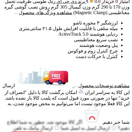
امتیاز 0 خریدار
0.0
برند
دی جی آی
رنگ
طوسی
ظرفیت تحمل
وزن
170 تا 290 گرم
وزن گیمبال
305 گرم
روش نصب گوشی
گیره
مغناطیسی (Magnetic Clamp)
مشاهده ویژگی‌های محصول
لرزشگیر ۳ محوره تاشو
میله سلفی با قابلیت افزایش طول ۲۱.۵ سانتی‌متری
ردیابی هوشمند ActiveTrack 5.0
نصب سریع مغناطیسی
پنل وضعیت هوشمند
چرخ کنترل زوم و فوکوس
کنترل با حرکات دست
مشاهده توضیحات محصول
ارسال
این کالا به سراسر ایران
امکان برگشت کالا با دلیل "انصراف از
خرید" تنها در صورتی مورد قبول است که پلمب کالا باز نشده باشد.
این کالا فعلا موجود نیست اما می‌توانیم به محض موجود شدن، به
شما خبر دهیم.
اگر کالا موجود شد، چطور به شما اطلاع
دهیم؟
ارسال ایمیل به
ایمیل شما
ارسال پیامک به
تلفن