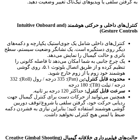
به گرفتن سلفی یا ویدیوهای تیک‌تاک تغییر وضعیت دهید.
کنترل‌های داخلی و حرکتی هوشمند (Intuitive Onboard and
Gesture Controls)
کنترل‌های داخلی شامل یک جوی‌استیک یکپارچه و دکمه‌های
دیگر روی دستگیره است. یک نشانگر وضعیت سیستم، سطح
باتری و حالت گیمبال را نمایش می‌دهد.
یک چرخ جانبی به شما امکان می‌دهد تا فاصله کانونی را
تنظیم کرده و از طریق اتصال بلوتوث ۵.۱، روی گوشی
هوشمند خود زوم یا از زوم خارج شوید.
محدوده قابل کنترل:
پن (Pan): 335 درجه / رول (Roll): 332
درجه / تیلت (Tilt): 180 درجه
سرعت قابل کنترل:
حداکثر 120 درجه بر ثانیه.
همچنین می‌توانید از حرکات دست برای کنترل گیمبال جهت
ردیابی حرکت خود، گرفتن سلفی یا شروع/توقف دوربین
گوشی هوشمند استفاده کنید؛ بنابراین نیازی به فشردن دکمه
ضبط یا لمس هیچ کنترلی نخواهید داشت.
حالت‌های فیلم‌برداری خلاقانه گیمبال (Creative Gimbal Shooting