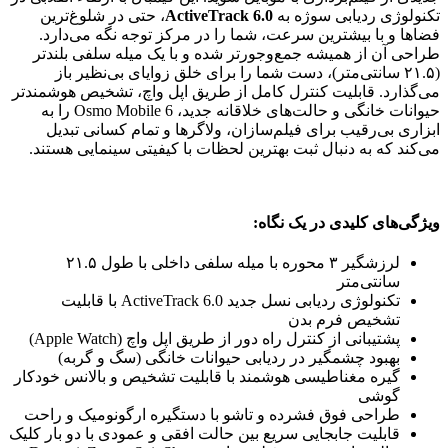
تکنولوژی ردیابی سوژه به
ActiveTrack 6.0
، حتی در شلوغ‌ترین
فضاها و با بیشترین سرعت، شما را در مرکز توجه نگه می‌دارد.
طراحی آن از همیشه جمع‌وجورتر شده و با یک میله سلفی بلندتر
(۲۱.۵ سانتی‌متر)، دست شما را برای خلق زوایای بی‌نظیر باز
می‌گذارد. قابلیت کنترل کامل از طریق اپل واچ، تشخیص هوشمندتر
حیوانات خانگی و حالت‌های خلاقانه جدید، Osmo Mobile 6 را به
ابزاری بی‌رقیب برای فیلم‌سازان، ولاگرها و تمام کسانی تبدیل
می‌کند که به دنبال ثبت بهترین لحظات با کیفیتی سینمایی هستند.
ویژگی‌های کلیدی در یک نگاه:
لرزشگیر ۳ محوره با میله سلفی داخلی با طول ۲۱.۵
سانتی‌متر
تکنولوژی ردیابی نسل جدید ActiveTrack 6.0 با قابلیت
تشخیص فرم بدن
پشتیبانی از کنترل راه دور از طریق اپل واچ (Apple Watch)
بهبود چشمگیر در ردیابی حیوانات خانگی (سگ و گربه)
گیره مغناطیسی هوشمند با قابلیت تشخیص و بالانس خودکار
گوشی
طراحی فوق فشرده و تاشو با دستگیره ارگونومیک و راحت
قابلیت جابجایی سریع بین حالت افقی و عمودی با دو بار کلیک