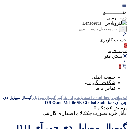
منــــــــــــو
دستــرسی
حساب
کاربری
(:
سبـد
خرید
بستن منو
0
صفحه اصلی
شگفت انگیز شو
تماس با ما
لنزوپلاس | LensoPlus
سه پایه و لرزش‌گیر
گیمبال موبایل
گیمبال موبایل دی
جی آی DJI Osmo Mobile SE Gimbal Stabilizer
پرسش
0
دیدگاه
0
قابل خرید بصورت چک
کالای اصل
دارای گارانتی
گیمبال موبایل دی جی آی DJI