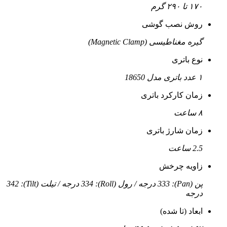
۱۷۰ تا ۲۹۰ گرم
روش نصب گوشی
گیره مغناطیسی (Magnetic Clamp)
نوع باتری
۱ عدد باتری مدل 18650
زمان کارکرد باتری
۸ ساعت
زمان شارژ باتری
2.5 ساعت
زاویه چرخش
پن (Pan): 333 درجه / رول (Roll): 334 درجه / تیلت (Tilt): 342
درجه
ابعاد (تا شده)