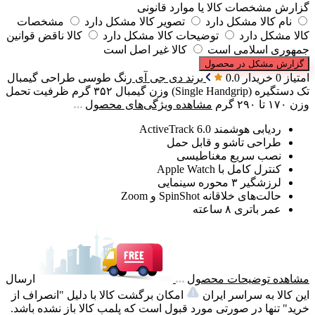
گزارش مشخصات کالا یا موارد قانونی
نام کالا مشکل دارد
تصویر کالا مشکل دارد
مشخصات
کالا مشکل دارد
توضیحات کالا مشکل دارد
کالا ناقض قوانین
جمهوری اسلامی است
کالا غیر اصل است
گزارش مشکل در محصول
امتیاز 0 خریدار
0.0
برند
دی جی آی
رنگ
طوسی
طراحی گیمبال
تک دستگیره (Single Handgrip)
وزن گیمبال
۳۵۲ گرم
ظرفیت تحمل
وزن
۱۷۰ تا ۲۹۰ گرم
مشاهده ویژگی‌های محصول
ردیابی هوشمند ActiveTrack 6.0
طراحی تاشو و قابل حمل
نصب سریع مغناطیسی
کنترل کامل با Apple Watch
لرزشگیر ۳ محوره سینمایی
حالت‌های خلاقانه SpinShot و Zoom
عمر باتری ۸ ساعته
مشاهده توضیحات محصول
ارسال
این کالا به سراسر ایران
امکان برگشت کالا با دلیل "انصراف از
خرید" تنها در صورتی مورد قبول است که پلمب کالا باز نشده باشد.