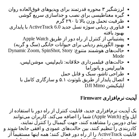
لرزشگیر ۳ محوره قدرتمند برای ویدیوهای فوق‌العاده روان
گیره مغناطیسی برای نصب و جداسازی سریع گوشی
ظرفیت تحمل وزن بالا تا ۲۹۰ گرم
فناوری ردیابی سوژه نسل جدید ActiveTrack 6.0 با پایداری
بهبود یافته
پشتیبانی از کنترل از راه دور از طریق Apple Watch
بهبود الگوریتم ردیابی برای حیوانات خانگی (سگ و گربه)
حالت‌های هوشمند متنوع: Dynamic Zoom, SpinShot, Story
Mode
حالت‌های فیلمبرداری خلاقانه: تایم‌لپس، موشن‌لپس،
هایپرلپس و پانوراما
طراحی تاشو، سبک و قابل حمل
اتصال پایدار از طریق بلوتوث ۵.۱ و سازگاری کامل با
اپلیکیشن DJI Mimo
آپدیت نرم‌افزاری Firmware
یک آپدیت نرم‌افزاری جدید، قابلیت کنترل از راه دور با استفاده از
اپل واچ (Apple Watch) شما را اضافه می‌کند. کاربران می‌توانند
نمای دوربین را مشاهده کنند، جهت گیمبال را کنترل نمایند،
کادربندی را تنظیم کنند، بین حالت‌های عمودی و افقی جابجا شوند و
قابلیت ActiveTrack را از راه دور فعال کنند؛ همه اینها مستقیماً از