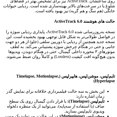
روی ساعتشان. ActiveTrack نیز برای تشخیص بهتر در فضاهای
شلوغ یا در سرعت‌های بالاتر بهینه‌سازی شده است. ردیابی حیوانات
خانگی (هم سگ و هم گربه) نیز بهبود یافته است.
حالت های هوشمند ActiveTrack 6.0
نسخه به‌روزرسانی شده ActiveTrack 6.0، پایداری ردیابی سوژه را
در فواصل طولانی‌تر به شکل قابل توجهی بهبود بخشیده است. این
نسخه جدید همچنین از ردیابی با دوربین سلفی (جلو) از هر دو جهت
جانبی و حتی در هنگام چرخش سوژه پشتیبانی می‌کند. به لطف
موتورهای ۳ محوره داخلی گیمبال، حتی در هنگام دویدن، ویدیوها
بدون هیچ‌گونه افت کیفیت (Lossless) و کاملاً روان ضبط می‌شوند.
تایم‌لپس، موشن‌لپس، هایپرلپس (Timelapse, Motionlapse,
Hyperlapse)
این بخش به سه حالت فیلمبرداری خلاقانه برای نمایش گذر
زمان اشاره دارد:
تایم‌لپس (Timelapse):
با قرار دادن گیمبال روی یک سطح
صاف (با استفاده از سه‌پایه)، می‌توانید از یک منظره دلخواه
ویدیوی تایم‌لپس بسازید.
موشن‌لپس (Motionlapse):
در این حالت، می‌توانید یک مسیر