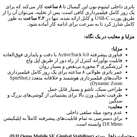
باتری داخلی لیتیوم-یون این گیمبال تا
۸ ساعت
کار می‌کند که برای
یک روز کامل فیلمبرداری کافی است. پس از تخلیه، می‌توان آن را از
طریق پورت USB-C و کابل ارائه شده، تنها در
۲.۲ ساعت
به طور
کامل شارژ کرد تا به سرعت برای ادامه کار آماده شود.
مزایا و معایب در یک نگاه:
مزایا:
فناوری پیشرفته ActiveTrack 6.0 با دقت و پایداری فوق‌العاده
قابلیت نوآورانه کنترل از راه دور از طریق اپل واچ
لرزشگیری ۳ محوره بی‌نقص و بسیار روان
عمر باتری طولانی ۸ ساعته برای یک روز کامل فیلمبرداری
حالت‌های فیلمبرداری هوشمند و خلاقانه متعدد (SpinShot,
Dynamic Zoom)
طراحی سبک، تاشو و بسیار قابل حمل
ظرفیت تحمل وزن بالا برای پشتیبانی از گوشی‌های بزرگ و
سنگین
معایب:
عدم وجود میله سلفی داخلی
برای دسترسی به تمام قابلیت‌های پیشرفته کاملاً به اپلیکیشن
DJI Mimo وابسته است.
محتویات داخل بسته (DJI Osmo Mobile SE Gimbal Stabilizer
)