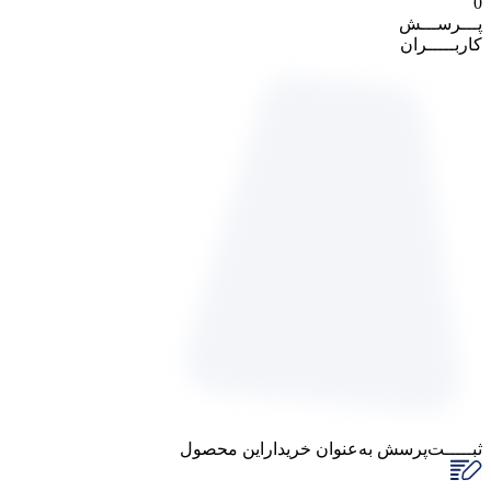
0
پـــرســـش
کاربـــــران
ثبـــــت‌پرسش
به‌عنوان ‌خریدار‌این‌ محصول