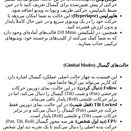
حرکتی از پیش تعیین‌شده برای گیمبال تعریف کنید تا در حین
ضبط تایم‌لپس، حرکتی ظریف و پویا به ویدیو اضافه شود.
هایپرلپس (Hyperlapse):
این حالت به شما امکان می‌دهد تا
حرکت خود را در یک ویدیوی سریع و در عین حال کاملاً پایدار
و بدون لرزش فشرده کنید.
همچنین، در اپلیکیشن DJI Mimo قالب‌های آماده‌ای وجود دارد
که به شما کمک می‌کنند از کلیپ‌های برجسته خود، ویدیوهای
ترکیبی جذاب بسازید.
حالت‌های گیمبال (Gimbal Modes)
این قسمت به چهار حالت اصلی عملکرد گیمبال اشاره دارد
که کاربر می‌تواند بین آن‌ها جابجا شود:
Follow (دنبال کردن):
در این حالت، نمای دوربین حرکات
چرخشی (Pan) و شیب (Tilt) گیمبال را دنبال می‌کند، اما در
برابر حرکات غلتشی (Roll) پایدار باقی می‌ماند.
Tilt Locked (قفل شیب):
در این حالت، نمای دوربین فقط
حرکت چرخشی (Pan) گیمبال را دنبال می‌کند و در برابر
حرکات شیب (Tilt) و غلتشی (Roll) پایدار است.
FPV (دید اول شخص):
هر سه محور گیمبال (Pan, Tilt, Roll)
حرکت بدنه اصلی را دنبال می‌کنند تا یک تجربه دید اول شخص