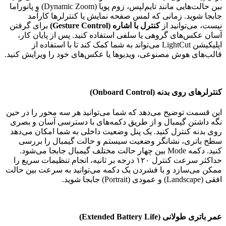
بین حالت‌هایی مانند تایم‌لپس، زوم پویا (Dynamic Zoom) و پانوراما
جابجا شوید. زمانی که لمس صفحه نمایش یا کنترلرها کارآمد
نیست، می‌توانید از
کنترل با اشاره (Gesture Control)
برای گرفتن
آسان عکس‌های گروهی یا سلفی استفاده کنید. پس از پایان کار،
اپلیکیشن LightCut می‌تواند به شما کمک کند تا با استفاده از
قالب‌های هوش مصنوعی، ویدیوها یا عکس‌های خود را ویرایش کنید.
کنترلرهای روی بدنه (Onboard Control)
این قسمت توضیح می‌دهد که شما می‌توانید هر سه محور را در حین
نگه داشتن گیمبال و از طریق دکمه‌های با دسترسی آسان و بصری
روی بدنه کنترل کنید. یک پنل وضعیت داخلی به شما امکان می‌دهد
سطح باتری، نشانگر وضعیت سیستم و حالت گیمبال را بررسی
کنید. دکمه Mode بین چهار حالت مختلف گیمبال جابجا می‌شود.
حداکثر سرعت کنترل ۱۲۰ درجه بر ثانیه، انجام تنظیمات سریع را
ممکن می‌سازد و با فشردن یک دکمه می‌توانید به سرعت بین حالت
افقی (Landscape) و عمودی (Portrait) جابجا شوید.
عمر باتری طولانی (Extended Battery Life)