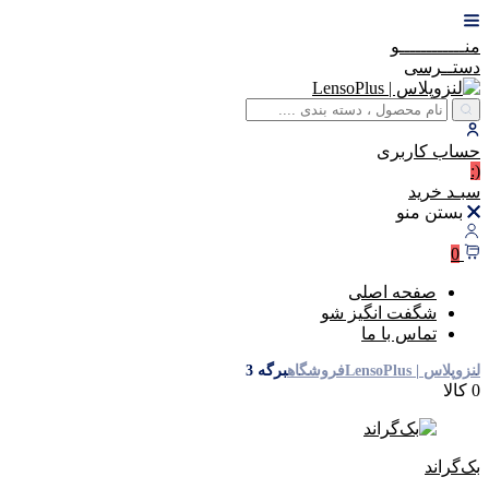
منــــــــــــو
دستــرسی
حساب
کاربری
(:
سبـد
خرید
بستن منو
0
صفحه اصلی
شگفت انگیز شو
تماس با ما
لنزوپلاس | LensoPlus
فروشگاه
برگه 3
0 کالا
بک‌گراند