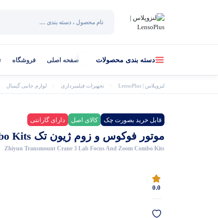
صفحه اصلی
فروشگاه
ت
دسته بندی محصولات
لنزوپلاس | LensoPlus
تجهیزات فیلمبرداری
لوازم جانبی گیمبال
قابل خرید بصورت چک
کالای اصل
دارای گارانتی
موتور فوکوس و زوم ژیون تک Zhiyun Transmount Crane 3 Lab Focus And Zoom Combo Kits
Zhiyun Transmount Crane 3 Lab Focus And Zoom Combo Kits
0.0