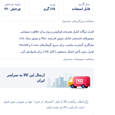
سازگاری
وزن
زاویه چرخش
قابل استفاده
330 گرم
چرخش ۳۶۰
برای گیمبال های
درجه
Zhiyun-Tech
مشاهده ویژگی‌های محصول
Crane 3-Lab و
Zhiyun-Tech
کنترل دوگانه کنترل همزمان فوکوس و زوم برای خلاقیت سینمایی.
WEEBILL
LAB
موتورهای تخصصی شامل موتور قدرتمند Max و موتور سبک Lite.
سازگاری گسترده مناسب برای سری گیمبال‌های Crane و Weebill.
کنترل بدون تأخیر اتصال مستقیم با کابل USB برای پاسخ‌دهی آنی.
نصب آسان و سریع طراحی Toolless برای آماده‌سازی بدون دردسر.
مشاهده توضیحات محصول
تغذیه از گیمبال بدون نیاز به باتری و شارژر مجزا.
ارسال این کالا به سراسر
ایران
امکان برگشت کالا با دلیل "انصراف از خرید" تنها در صورتی مورد قبول
است که پلمب کالا باز نشده باشد.