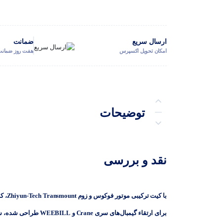
ارسال سریع
ضمانت
امکان تحویل اکسپرس
هفت روز ضمانت 
توضیحات
توضیحات تکمیلی
نقد و بررسی
نظرات (0)
پرسش‌ها
با کیت ترکیبی موتور فوکوس و زوم
Zhiyun-Tech Transmount
، ک
برای ارتقاء گیمبال‌های سری Crane و WEEBILL طراحی شده، شامل دو موتور سروو مجزا است: