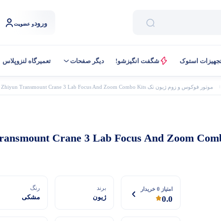
ورود
و عضویت
جهیزات استوک
شگفت انگیزشو!
دیگر صفحات
تعمیرگاه لنزوپلاس
موتور فوکوس و زوم ژیون تک Zhiyun Transmount Crane 3 Lab Focus And Zoom Combo Kits
برند
رنگ
امتیاز 0 خریدار
ژیون
مشکی
0.0