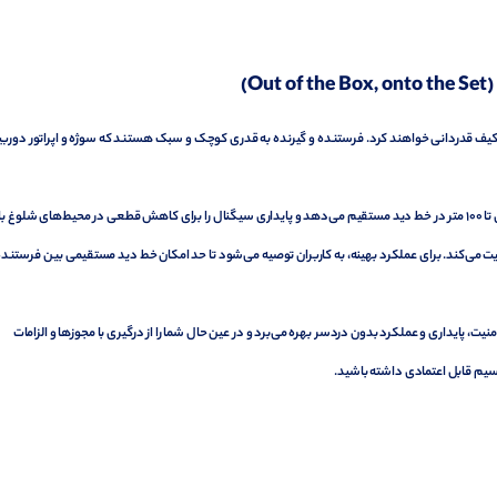
O)
 و کیف قدردانی خواهند کرد. فرستنده و گیرنده به قدری کوچک و سبک هستند که سوژه و اپراتور دورب
به لطف الگوریتم انتقال بهینه‌سازی شده Rode، Wireless ME به شما بردی تا ۱۰۰ متر در خط دید مستقیم می‌دهد و پایداری سیگنال را برای کاهش قطعی در محیط‌های شلوغ با
یت می‌کند. برای عملکرد بهینه، به کاربران توصیه می‌شود تا حد امکان خط دید مستقیمی بین فرستنده
Series IV 2.4 G شرکت Rode از رمزگذاری ۱۲۸ بیتی برای امنیت، پایداری و عملکرد بدون دردسر بهره می‌برد و در عین حال شما را از درگیری با مجوزها و الزامات
‌سیم قابل اعتمادی داشته باشید.