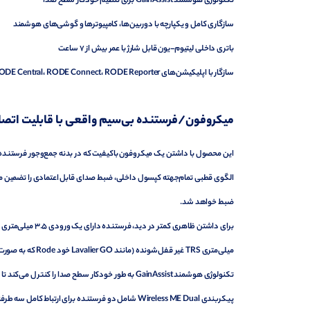
تکنولوژی هوشمند GainAssist برای تنظیم خودکار سطح صدا
سازگاری کامل و یکپارچه با دوربین‌ها، کامپیوترها و گوشی‌های هوشمند
باتری داخلی لیتیوم-یون قابل شارژ با عمر بیش از ۷ ساعت
سازگار با اپلیکیشن‌های RODE Central، RODE Connect، RODE Reporter و RODE Capture
میکروفون/فرستنده بی‌سیم واقعی با قابلیت اتصال کلیپسی (less Mic/Transmitter
این محصول با داشتن یک میکروفون باکیفیت که در بدنه جمع‌وجور فرستنده تع
الگوی قطبی تمام‌جهته کپسول داخلی، ضبط صدای قابل اعتمادی را تضمین می‌ک
ضبط خواهد شد.
میلی‌متری TRS غیر قفل‌شونده (مانند Lavalier GO خود Rode که به صورت جداگانه در دسترس است) را متصل کرده و همچنان از راحتی Wireless ME لذت ببرید.
تکنولوژی هوشمند GainAssist به طور خودکار سطح صدا را کنترل می‌کند تا در هر کاربردی صدایی کاملاً شفاف داشته باشید.
پیکربندی Wireless ME Dual شامل دو فرستنده برای ا