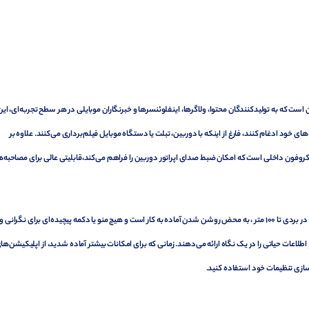
ن است که به تولیدکنندگان محتوا، ولاگرها، اینفلوئنسرها و خبرنگاران موبایلی در هر سطح تجربه‌ای، این
ای خود ادغام کنند، فارغ از اینکه با دوربین، تبلت یا دستگاه موبایل فیلم‌برداری می‌کنند. علاوه بر
وفون داخلی است که امکان ضبط صدای اپراتور دوربین را فراهم می‌کند،قابلیتی عالی برای مصاحبه‌ها
این سیستم تک کاناله با بهره‌گیری از انتقال دیجیتال امن Series IV 2.4 GHz در بردی تا ۱۰۰ متر ، به محض روشن شدن آماده به کار است و هیچ منو یا دکمه پیچیده‌ای برای نگر
ابل مشاهده هستند و اطلاعات حیاتی را در یک نگاه ارائه می‌دهند. زمانی که برای امکانات بیشتر آماده شدید، از اپلیکیشن‌ها