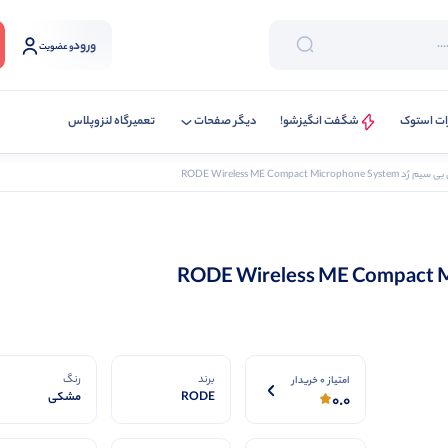
ورود
و عضویت
ات استوک
شگفت انگیزشو!
دیگر صفحات
تعمیرگاه لنزوپلاس
RODE Wireless ME Compact Microphon
برند
رنگ
امتیاز 0 خریدار
RODE
مشکی
0.0