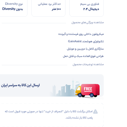
فناوری بی سیم
حداکثر برد عملیاتی
نوع Diversity
دیجیتال ۲.۴
100 متر
بدون Diversity
گیگاهرتز
مشاهده ویژگی‌های محصول
میکروفون داخلی روی فرستنده و گیرنده
تکنولوژی هوشمند GainAssist
سازگاری کامل با دوربین و موبایل
طراحی فوق‌العاده سبک و قابل حمل
راه‌اندازی فوری و بدون دردسر
مشاهده توضیحات محصول
کیفیت صدای استودیویی RODE
برد ۱۰۰ متر با اتصال پایدار
ارسال این کالا به سراسر ایران
امکان برگشت کالا با دلیل "انصراف از خرید" تنها در صورتی مورد قبول است که
پلمب کالا باز نشده باشد.