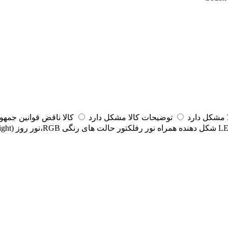
مشکل دارد
توضیحات کالا مشکل دارد
کالا ناقض قوانین جمه
LE
شکل دهنده همراه نور
رفلکتور
حالت های رنگی
RGB،نور روز (Daylight)، تنگستن (Tungsten)