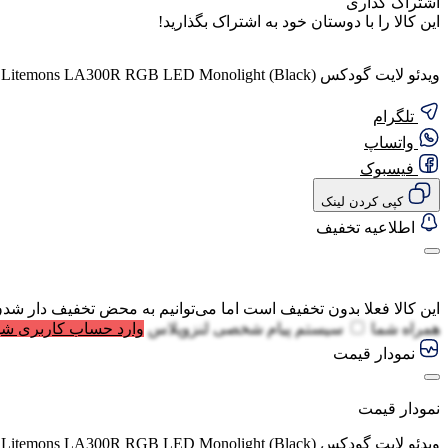
اشتراک گذاری
این کالا را با دوستان خود به اشتراک بگذارید!
ویدئو لایت گودکس Godox Litemons LA300R RGB LED Monolight (Black)
تلگرام
واتساپ
فیسبوک
کپی کردن لینک
اطلاعیه تخفیف
این کالا فعلا بدون تخفیف است اما می‌توانیم به محض تخفیف دار شدن
همراه شما
سیستم پیام شخصی لنزوپلاس
وارد حساب کاربری شو
نمودار قیمت
نمودار قیمت
ویدئو لایت گودکس Godox Litemons LA300R RGB LED Monolight (Black)