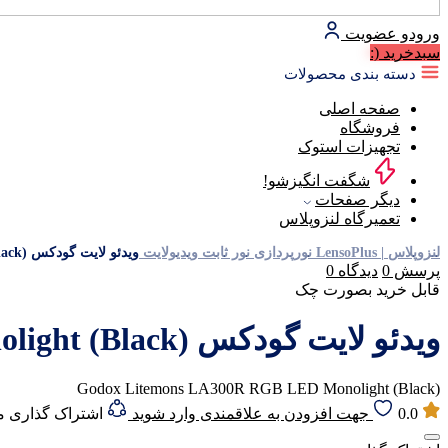
ورود
و عضویت
سبد‌خرید
(:
دسته بندی محصولات
صفحه اصلی
فروشگاه
تجهیزات استوک
شگفت انگیزشو!
دیگر صفحات
تعمیرگاه لنزوپلاس
لنزوپلاس | LensoPlus
نورپردازی
نور ثابت
ویدیولایت
ویدئو لایت گودکس Godox Litemons LA300R RGB LED Monolight (Black)
پرسش
0
دیدگاه
0
قابل خرید بصورت چک
ویدئو لایت گودکس Godox Litemons LA300R RGB LED Monolight (Black)
Godox Litemons LA300R RGB LED Monolight (Black)
0.0
جهت افزودن به علاقمندی وارد شوید
اشتراک گذاری 