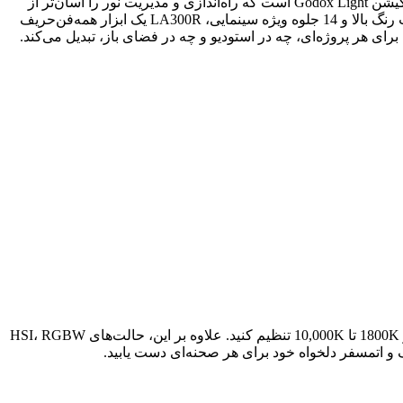
لوکس در فاصله یک متری (با رفلکتور) تولید می‌کند. ویژگی منحصربه‌فرد آن، اتصال سریع NFC برای کنترل از طریق اپلیکیشن Godox Light است که راه‌اندازی و مدیریت نور را آسان‌تر از
14
جلوه ویژه سینمایی، LA300R یک ابزار همه‌فن‌حریف
1800K
تا
10,000K
تنظیم کنید. علاوه بر این، حالت‌های HSI، RGBW