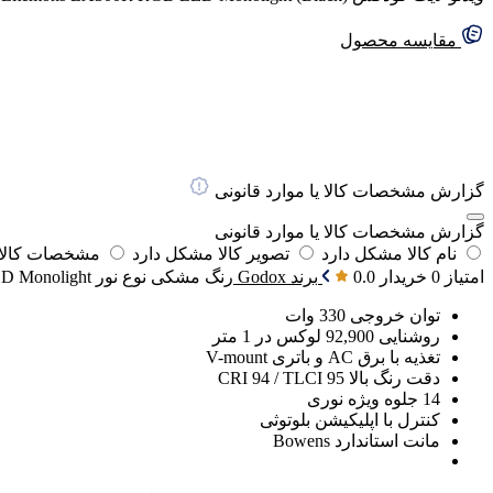
مقایسه محصول
گزارش مشخصات کالا یا موارد قانونی
گزارش مشخصات کالا یا موارد قانونی
نام کالا مشکل دارد
تصویر کالا مشکل دارد
مشخصات کالا 
امتیاز 0 خریدار
0.0
برند
Godox
رنگ
مشکی
نوع نور
D Monolight
توان خروجی 330 وات
روشنایی 92,900 لوکس در 1 متر
تغذیه با برق AC و باتری V-mount
دقت رنگ بالا CRI 94 / TLCI 95
14 جلوه ویژه نوری
کنترل با اپلیکیشن بلوتوثی
مانت استاندارد Bowens