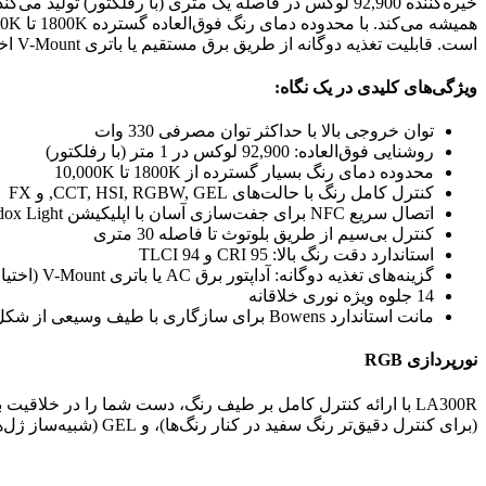
خیره‌کننده
92,900
همیشه می‌کند. با محدوده دمای رنگ فوق‌العاده گسترده
1800K
تا
00K
است. قابلیت تغذیه دوگانه از طریق برق مستقیم یا باتری V-Mount اختیاری، در کنار سازگاری با مانت Bowens، این نور را به گزینه‌ای ایده‌آل برای هر پروژه‌ای، چه در استودیو و چه در فضای باز، تبدیل می‌کند.
ویژگی‌های کلیدی در یک نگاه:
توان خروجی بالا با حداکثر توان مصرفی
330
وات
روشنایی فوق‌العاده:
92,900
لوکس در 1 متر (با رفلکتور)
محدوده دمای رنگ بسیار گسترده از
1800K
تا
10,000K
کنترل کامل رنگ با حالت‌های CCT, HSI, RGBW, GEL, و FX
اتصال سریع NFC برای جفت‌سازی آسان با اپلیکیشن Godox Light
کنترل بی‌سیم از طریق بلوتوث تا فاصله 30 متری
استاندارد دقت رنگ بالا: CRI 95 و TLCI 94
گزینه‌های تغذیه دوگانه: آداپتور برق AC یا باتری V-Mount (اختیاری)
14
جلوه ویژه نوری خلاقانه
مانت استاندارد Bowens برای سازگاری با طیف وسیعی از شکل‌دهنده‌ها
نورپردازی RGB
LA300R با ارائه کنترل کامل بر طیف رنگ، دست شما را در خلاقیت باز می‌گذارد. در حالت CCT، می‌توانید دمای رنگ را در محدوده بی‌نظیر
(برای کنترل دقیق‌تر رنگ سفید در کنار رنگ‌ها)، و GEL (شبیه‌ساز ژل‌های رنگی استاندارد)، به شما امکان می‌دهند به سرعت و با دقت به رنگ و اتمسفر دلخواه خود برای هر صحنه‌ای دست یابید.