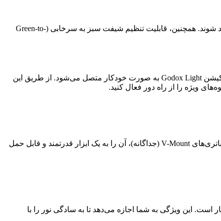
این نور با کسب امتیازات بالای CRI 95 و TLCI 94، تضمین می‌کند که رنگ پوست و اشیاء با نهایت وفاداری و طبیعی‌ترین شکل ممکن بازتولید شوند. همچنین، قابلیت تنظیم شیفت سبز به سرخابی (Green-to-
یکی از نوآورانه‌ترین ویژگی‌های LA300R، قابلیت اتصال NFC است. تنها با نزدیک کردن گوشی هوشمند خود به نقطه NFC روی بدنه نور، اپلیکیشن Godox Light به صورت خودکار متصل می‌شود. از طریق این
این نور برای حداکثر انعطاف‌پذیری طراحی شده است. می‌توانید از آن در استودیو با استفاده از آداپتور برق AC همراه استفاده کنید، یا با تهیه باتری‌های V-Mount (جداگانه)، آن را به یک ابزار قدرتمند و قابل حمل
ولیدکنندگان سازگار است. این ویژگی به شما اجازه می‌دهد تا به سادگی نور را با