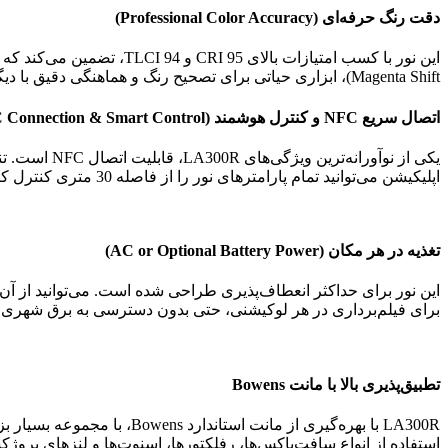
دقت رنگ حرفه‌ای (Professional Color Accuracy)
Magenta Shift)، ابزاری حیاتی برای تصحیح رنگ و هماهنگی دقیق با دیگر منابع نوری در صحنه است.
اتصال سریع NFC و کنترل هوشمند (NFC Connection & Smart Control)
اپلیکیشن می‌توانید تمام پارامترهای نور را از فاصله 30 متری کنترل کنید، چندین نور را به صورت همزمان مدیریت و همگام‌سازی نمایید و جلوه‌های ویژه را از راه دور فعال کنید.
تغذیه در هر مکان (AC or Optional Battery Power)
برای فیلم‌برداری در هر لوکیشنی، حتی بدون دسترسی به برق شهری، تب
تطبیق‌پذیری بالا با مانت Bowens
LA300R با بهره‌گیری از مان
استفاده از انواع سافت‌باکس‌ها، رفلکتورها، اسنوت‌ها و لنزهای پروژک