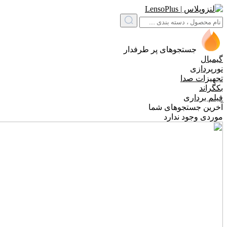
جستجوهای پر طرفدار
گیمبال
نورپردازی
تجهیزات صدا
بکگراند
فیلم برداری
آخرین جستجوهای شما
موردی وجود ندارد