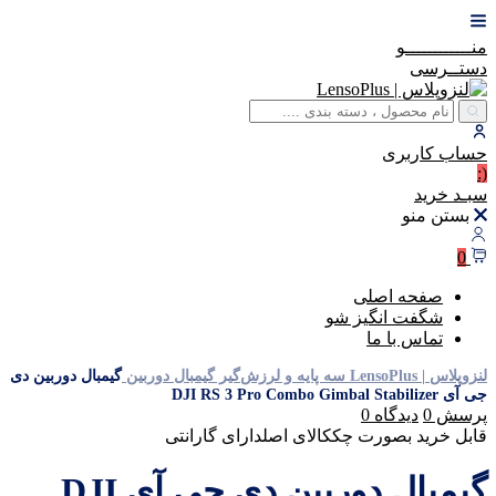
منــــــــــــو
دستــرسی
حساب
کاربری
(:
سبـد
خرید
بستن منو
0
صفحه اصلی
شگفت انگیز شو
تماس با ما
لنزوپلاس | LensoPlus
سه پایه و لرزش‌گیر
گیمبال دوربین
گیمبال دوربین دی
جی آی DJI RS 3 Pro Combo Gimbal Stabilizer
پرسش
0
دیدگاه
0
قابل خرید بصورت چک
کالای اصل
دارای گارانتی
گیمبال دوربین دی جی آی DJI