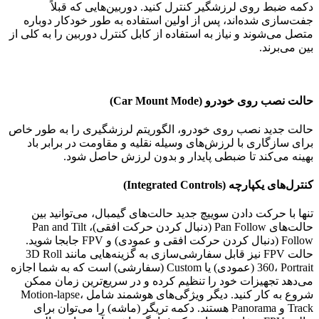
دکمه ضبط روی لرزشگیر کنترل کنید. دوربین‌هایی که قبلاً
جفت‌سازی شده‌اند، پس از اولین استفاده به طور خودکار دوباره
متصل می‌شوند و نیاز به استفاده از کابل کنترل دوربین را به کلی از
بین می‌برند.
حالت نصب روی خودرو
(Car Mount Mode)
حالت جدید نصب روی خودرو، الگوریتم لرزشگیری را به طور خاص
برای سازگاری با لرزش‌های وسیله نقلیه و مقاومت در برابر باد
بهینه می‌کند تا ضبطی پایدار و بدون لرزش حاصل شود.
کنترل‌های یکپارچه
(Integrated Controls)
تنها با حرکت دادن سوییچ جدید حالت‌های گیمبال، می‌توانید بین
حالت‌های Pan Follow (دنبال کردن حرکت افقی)، Pan and Tilt
Follow (دنبال کردن حرکت افقی و عمودی) و FPV جابجا شوید.
حالت FPV نیز قابل سفارشی‌سازی به گزینه‌هایی مانند 3D Roll
360، Portrait (عمودی) یا Custom (سفارشی) است که به شما اجازه
می‌دهد تجهیزات خود را تنظیم کرده و در سریع‌ترین زمان ممکن
شروع به کار کنید. دیگر ویژگی‌های هوشمند شامل Motion-lapse،
Track و Panorama هستند. دکمه تریگر (ماشه) را می‌توان برای