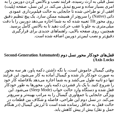
نسل قبلی به ارث رسیده، فرآیند نصب و بالانس کردن دوربین را به
امری بسیار ساده و سریع تبدیل می‌کند. در این نسل، صفحه (پلیت)
افقی از نو طراحی شده تا جابجایی به حالت فیلم‌برداری عمودی
ذاتی (Native) را سریع‌تر از همیشه ممکن سازد. یک پیچ تنظیم دقیق
روی محور Tilt تعبیه شده که به شما اجازه می‌دهد دوربین را با دقت
میلی‌متری به جلو یا عقب حرکت دهید تا به بالانس کامل برسید.
همچنین، روی صفحه بالایی، راهنماهای جدیدی برای قرارگیری
دقیق‌تر و نصب ایمن‌تر دوربین اضافه شده است.
قفل‌های خودکار محور نسل دوم
(Second-Generation Automated
Axis Locks)
وقتی گیمبال خاموش است، با نگه داشتن دکمه پاور، هر سه محور
به صورت خودکار باز شده و گیمبال آماده به کار می‌شود. این فرآیند
تنها دو ثانیه طول می‌کشد و به شما اجازه می‌دهد بلافاصله کار خود
را شروع کنید. با یک بار فشردن دکمه پاور، محورها به طور خودکار
قفل شده و دستگاه وارد حالت خواب (Sleep Mode) می‌شود. این
ویژگی جابجایی یا جمع‌آوری گیمبال را به مراتب بهینه‌تر و سریع‌تر
می‌کند. در نسل دوم این طراحی، فاصله و شکاف بین قطعات در
حالت قفل به حداقل رسانده شده است تا لرزش گیمبال (در هنگام
حمل و نقل) بیش از پیش کاهش یابد.