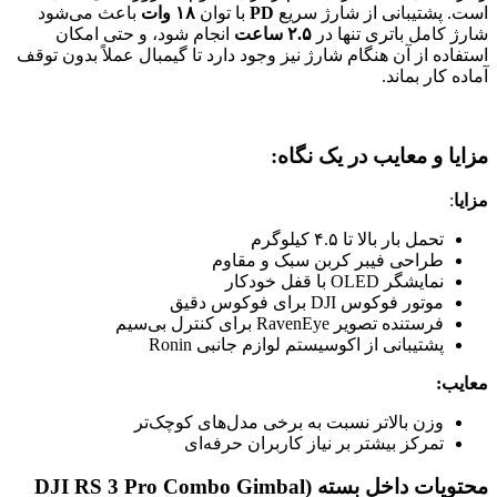
است. پشتیبانی از شارژ سریع
PD
با توان
۱۸ وات
باعث می‌شود
شارژ کامل باتری تنها در
۲.۵ ساعت
انجام شود، و حتی امکان
استفاده از آن هنگام شارژ نیز وجود دارد تا گیمبال عملاً بدون توقف
آماده کار بماند.
مزایا و معایب در یک نگاه
:
مزایا
:
تحمل بار بالا تا ۴.۵ کیلوگرم
طراحی فیبر کربن سبک و مقاوم
نمایشگر OLED با قفل خودکار
موتور فوکوس DJI برای فوکوس دقیق
فرستنده تصویر RavenEye برای کنترل بی‌سیم
پشتیبانی از اکوسیستم لوازم جانبی Ronin
معایب:
وزن بالاتر نسبت به برخی مدل‌های کوچک‌تر
تمرکز بیشتر بر نیاز کاربران حرفه‌ای
محتویات داخل بسته (DJI RS 3 Pro Combo Gimbal