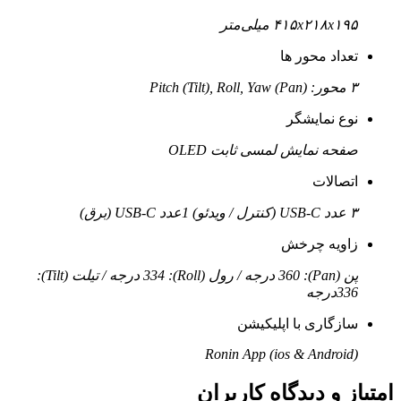
۴۱۵x۲۱۸x۱۹۵ میلی‌متر
تعداد محور ها
۳ محور: Pitch (Tilt), Roll, Yaw (Pan)
نوع نمایشگر
صفحه نمایش لمسی ثابت OLED
اتصالات
۳ عدد USB-C (کنترل / ویدئو) 1عدد USB-C (برق)
زاویه چرخش
پن (Pan): 360 درجه / رول (Roll): 334 درجه / تیلت (Tilt):
336درجه
سازگاری با اپلیکیشن
Ronin App (ios & Android)
امتیاز و دیدگاه کاربران