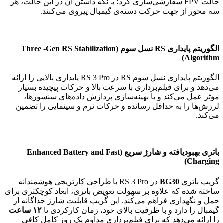
حالت FPV سفارشی‌سازی کرد؛ با نگه داشتن آن در این حالت، هر
سه محور از جهت حرکت دسته‌ی گیمبال پیروی می‌کنند.
الگوریتم پایداری RS نسل سوم
(Three -Gen RS Stabilization
Algorithm)
الگوریتم پایداری نسل سوم RS در RS 3 Pro پایداری بالایی را ارائه
می‌دهد و برای فیلم‌برداری با سرعت بالا و حرکات پیچیده بسیار
مؤثر عمل می‌کند و با بهینه‌سازی پردازش داده‌های سنسورها،
لرزش‌ها را به حداقل رسانده و حرکات نرم و سینمایی را تضمین
می‌کند.
باتری بهبودیافته و شارژ سریع
(Enhanced Battery and Fast
Charging)
گریپ باتری
BG30
در RS 3 Pro با طراحی کارتریجی هوشمندانه
ساخته شده که علاوه بر سهولت تعویض باتری، ابعاد کوچکتری برای
حمل و نگهداری فراهم می‌کند. این گریپ قابلیت شارژ جداگانه از
گیمبال را دارد و با ظرفیت بالای خود، زمان کارکردی تا
۱۲ ساعت
را ارائه می‌دهد که برای فیلم‌برداری مداوم یک روز کامل کافی