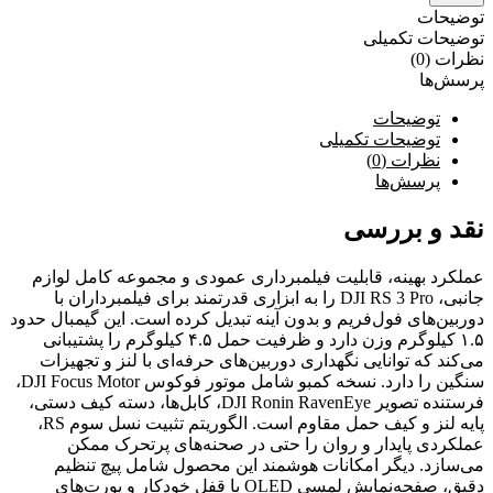
توضیحات
توضیحات تکمیلی
نظرات (0)
پرسش‌ها
توضیحات
توضیحات تکمیلی
نظرات (0)
پرسش‌ها
نقد و بررسی
عملکرد بهینه، قابلیت فیلمبرداری عمودی و مجموعه کامل لوازم
جانبی، DJI RS 3 Pro را به ابزاری قدرتمند برای فیلمبرداران با
دوربین‌های فول‌فریم و بدون آینه تبدیل کرده است. این گیمبال حدود
۱.۵ کیلوگرم وزن دارد و ظرفیت حمل ۴.۵ کیلوگرم را پشتیبانی
می‌کند که توانایی نگهداری دوربین‌های حرفه‌ای با لنز و تجهیزات
سنگین را دارد. نسخه کمبو شامل موتور فوکوس DJI Focus Motor،
فرستنده تصویر DJI Ronin RavenEye، کابل‌ها، دسته کیف دستی،
پایه لنز و کیف حمل مقاوم است. الگوریتم تثبیت نسل سوم RS،
عملکردی پایدار و روان را حتی در صحنه‌های پرتحرک ممکن
می‌سازد. دیگر امکانات هوشمند این محصول شامل پیچ تنظیم
دقیق، صفحه‌نمایش لمسی OLED با قفل خودکار و پورت‌های