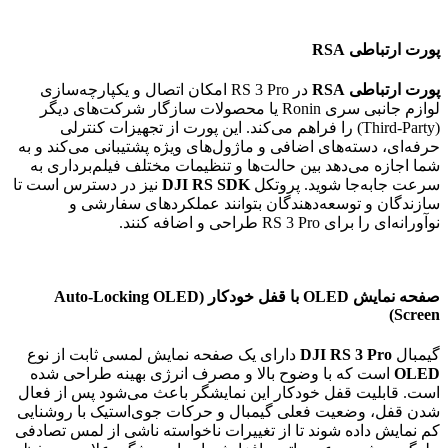
پورت ارتباطی RSA
پورت ارتباطی RSA
در RS 3 Pro امکان اتصال و یکپارچه‌سازی
لوازم جانبی سری Ronin یا محصولات سازگار شرکت‌های دیگر
(Third‑Party) را فراهم می‌کند. این پورت از تجهیزات کنترلی
حرفه‌ای، دسته‌های اضافی و ماژول‌های ویژه پشتیبانی می‌کند و به
شما اجازه می‌دهد بین حالت‌ها و تنظیمات مختلف فیلم‌برداری به
سرعت جابه‌جا شوید. پروتکل
DJI RS SDK
نیز در دسترس است تا
سازندگان و توسعه‌دهندگان بتوانند عملکردهای سفارشی و
نوآورانه‌ای را برای RS 3 Pro طراحی و اضافه کنند.
صفحه نمایش OLED با قفل خودکار
(Auto-Locking OLED
Screen)
گیمبال
DJI RS 3 Pro
دارای یک صفحه نمایش لمسی ثابت از نوع
OLED
است که با وضوح بالا و مصرف انرژی بهینه طراحی شده
است. قابلیت قفل خودکار این نمایشگر باعث می‌شود پس از فعال
شدن قفل، وضعیت فعلی گیمبال و حرکات جوی‌استیک با روشنایی
کم نمایش داده شوند تا از تغییرات ناخواسته ناشی از لمس تصادفی