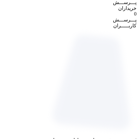
پـــرســـش
خریداران
0
پـــرســـش
کاربـــــران